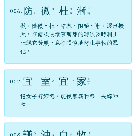
防
微
杜
漸
ㄐ
ㄈ
ㄨ
ㄉ
006.
ˊ
ˊ
ˋ
ㄧ
ˋ
ㄤ
ㄟ
ㄨ
ㄢ
微，隱微。杜，堵塞、阻絕。漸，逐漸擴
大。在錯誤或壞事萌芽的時候及時制止，
杜絕它發展。意指謹慎地防止事物的惡
化。
宜
室
宜
家
ㄐ
007.
ㄧ
ㄕ
ㄧ
ˊ
ˋ
ˊ
ㄧ
ㄚ
指女子有婦德，能使家庭和樂，夫婦和
諧。
謙
沖
自
牧
ㄑ
ㄔ
ㄇ
008.
ㄗ
ㄧ
ㄨ
ˋ
ˋ