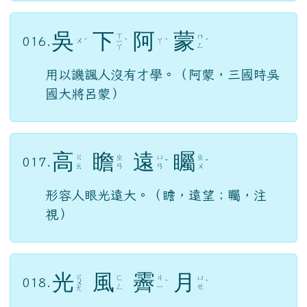
吳
下
阿
蒙
ㄒ
ㄇ
016.
ㄨ
ㄚ
ˊ
ㄧ
ˋ
ˋ
ˊ
ㄥ
ㄚ
用以譏諷人沒有才學。（阿蒙，三國時吳
國大將呂蒙）
高
瞻
遠
矚
ㄍ
ㄓ
ㄩ
ㄓ
017.
ˇ
ˇ
ㄠ
ㄢ
ㄢ
ㄨ
形容人眼光遠大。（瞻，遠望；矚，注
視）
光
風
霽
月
ㄍ
ㄈ
ㄐ
ㄩ
018.
ㄨ
ˋ
ˋ
ㄥ
ㄧ
ㄝ
ㄤ