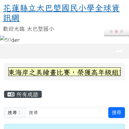
花蓮縣立太巴塱國民小學全球資訊
跳至主內容區
花蓮縣立太巴塱國民小學全球資
訊網
歡迎光臨 太巴塱國小
導覽列
頁尾區域
上中區域內容
東海岸之美繪畫比賽，榮獲高年級組第三名~
主內容區域
所有成語
搜尋
搜尋：