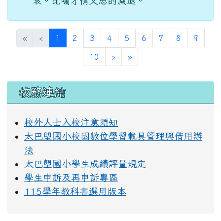
衰。比喻才情文思的減退。
(目前頁次)
«
‹
1
2
3
4
5
6
7
8
9
下一頁
最後頁
10
›
»
左邊區域內容
校務連結
校外人士入校注意須知
太巴塱國小校園數位學習載具管理與借用辦
法
太巴塱國小學生成績評量規定
學生申訴及再申訴專區
115學年教科書選用版本