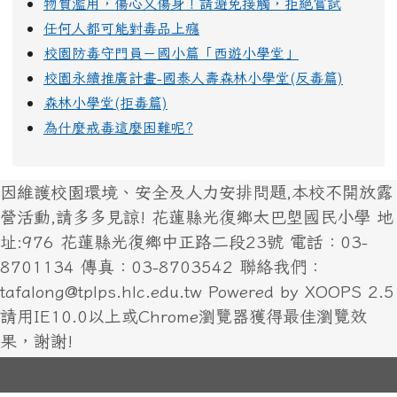
物質濫用，傷心又傷身！請避免接觸，拒絕嘗試
任何人都可能對毒品上癮
校園防毒守門員－國小篇「西遊小學堂」
校園永續推廣計畫-國泰人壽森林小學堂(反毒篇)
森林小學堂(拒毒篇)
為什麼戒毒這麼困難呢?
因維護校園環境、安全及人力安排問題,本校不開放露
營活動,請多多見諒! 花蓮縣光復鄉太巴塱國民小學 地
址:976 花蓮縣光復鄉中正路二段23號 電話：03-
8701134 傳真：03-8703542 聯絡我們：
tafalong@tplps.hlc.edu.tw Powered by XOOPS 2.5
請用IE10.0以上或Chrome瀏覽器獲得最佳瀏覽效
果，謝謝!