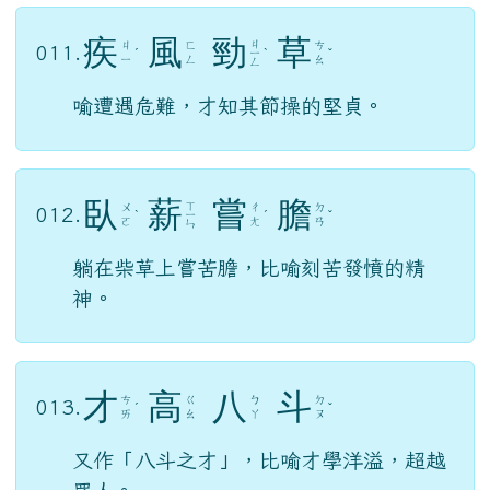
疾
風
勁
草
ㄐ
ㄐ
ㄈ
ㄘ
011.
ˊ
ㄧ
ˋ
ˇ
ㄧ
ㄥ
ㄠ
ㄥ
喻遭遇危難，才知其節操的堅貞。
臥
薪
嘗
膽
ㄒ
ㄨ
ㄔ
ㄉ
012.
ˋ
ㄧ
ˊ
ˇ
ㄛ
ㄤ
ㄢ
ㄣ
躺在柴草上嘗苦膽，比喻刻苦發憤的精
神。
才
高
八
斗
ㄘ
ㄍ
ㄅ
ㄉ
013.
ˊ
ˇ
ㄞ
ㄠ
ㄚ
ㄡ
又作「八斗之才」，比喻才學洋溢，超越