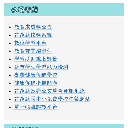
右邊區域內容
公務連結
教育處處務公告
花蓮縣校務系統
數位學習平台
教育部雲端郵件
學習扶助線上評量
縣市學生學習能力檢測
臺灣健康促進學校
健康促進指標問卷
花蓮縣政府公文整合資訊系統
花蓮縣國中小免費學校午餐網站
單一帳號認證平台