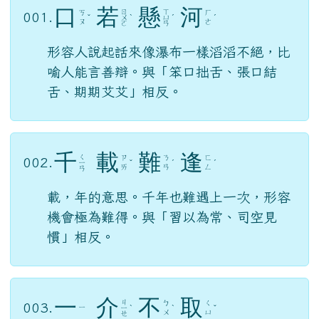
口
若
懸
河
ㄖ
ㄒ
ㄎ
ㄏ
001.
ˇ
ㄨ
ˋ
ㄩ
ˊ
ˊ
ㄡ
ㄜ
ㄛ
ㄢ
形容人說起話來像瀑布一樣滔滔不絕，比
喻人能言善辯。與「笨口拙舌、張口結
舌、期期艾艾」相反。
千
載
難
逢
ㄑ
ㄗ
ㄋ
ㄈ
002.
ㄧ
ˇ
ˊ
ˊ
ㄞ
ㄢ
ㄥ
ㄢ
載，年的意思。千年也難遇上一次，形容
機會極為難得。與「習以為常、司空見
慣」相反。
一
介
不
取
ㄐ
ㄅ
ㄑ
003.
ㄧ
ㄧ
ˋ
ˋ
ˇ
ㄨ
ㄩ
ㄝ