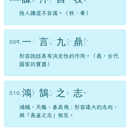
ㄨ
ㄢ
ㄥ
指人謙虛不自滿。（牧，養）
一
言
九
鼎
ㄐ
ㄉ
ㄧ
009.
ㄧ
ˊ
ㄧ
ˇ
ㄧ
ˇ
ㄢ
ㄡ
ㄥ
形容說話具有決定性的作用。（鼎，古代
國家的寶器）
鴻
鵠
之
志
ㄏ
ㄏ
010.
ㄓ
ㄓ
ㄨ
ˊ
ˊ
ˋ
ㄨ
ㄥ
鴻鵠，天鵝，善高飛；形容遠大的志向，
與「燕雀之志」相反。