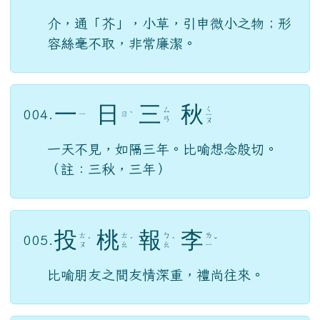
介，通「芥」，小草，引申微小之物；形
容絲毫不取，非常廉潔。
一
日
三
秋
ㄑ
ㄙ
004.
ㄧ
ㄖ
ˋ
ㄧ
ㄢ
ㄡ
一天不見，如隔三年。比喻想念殷切。
（註：三秋，三年）
投
桃
報
李
ㄊ
ㄊ
ㄅ
ㄌ
005.
ˊ
ˊ
ˋ
ˇ
ㄡ
ㄠ
ㄠ
ㄧ
比喻朋友之間友情深重，禮尚往來。