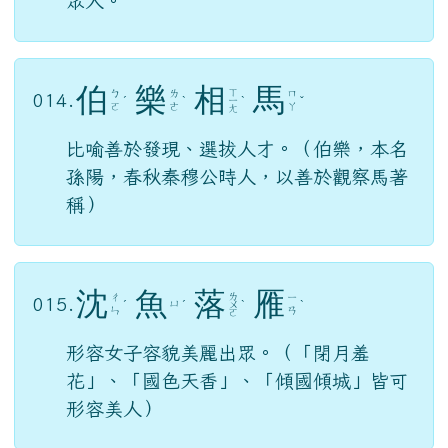
眾人。
伯
樂
相
馬
ㄒ
ㄅ
ㄌ
ㄇ
014.
ˊ
ˋ
ㄧ
ˋ
ˇ
ㄛ
ㄜ
ㄚ
ㄤ
比喻善於發現、選拔人才。（伯樂，本名
孫陽，春秋秦穆公時人，以善於觀察馬著
稱）
沈
魚
落
雁
ㄌ
ㄔ
ㄧ
015.
ㄩ
ˊ
ˊ
ㄨ
ˋ
ˋ
ㄣ
ㄢ
ㄛ
形容女子容貌美麗出眾。（「閉月羞
花」、「國色天香」、「傾國傾城」皆可
形容美人）