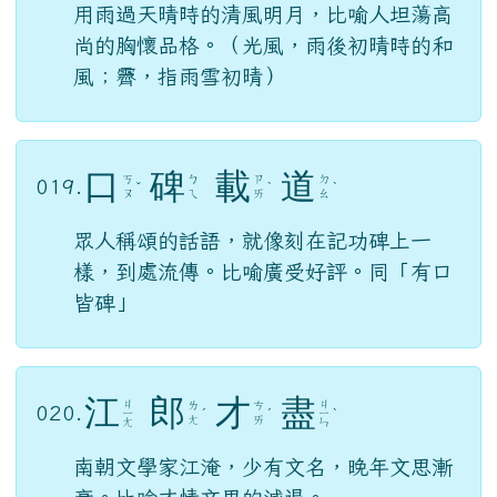
用雨過天晴時的清風明月，比喻人坦蕩高
尚的胸懷品格。（光風，雨後初晴時的和
風；霽，指雨雪初晴）
口
碑
載
道
ㄎ
ㄅ
ㄗ
ㄉ
019.
ˇ
ˋ
ˋ
ㄡ
ㄟ
ㄞ
ㄠ
眾人稱頌的話語，就像刻在記功碑上一
樣，到處流傳。比喻廣受好評。同「有口
皆碑」
江
郎
才
盡
ㄐ
ㄐ
ㄌ
ㄘ
020.
ㄧ
ˊ
ˊ
ㄧ
ˋ
ㄤ
ㄞ
ㄤ
ㄣ
南朝文學家江淹，少有文名，晚年文思漸