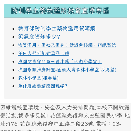
防制學生藥物濫用教育宣導專區
教育部防制學生藥物濫用資源網
笑氣危害知多少?
物質濫用，傷心又傷身！請避免接觸，拒絕嘗試
任何人都可能對毒品上癮
校園防毒守門員－國小篇「西遊小學堂」
校園永續推廣計畫-國泰人壽森林小學堂(反毒篇)
森林小學堂(拒毒篇)
為什麼戒毒這麼困難呢?
因維護校園環境、安全及人力安排問題,本校不開放露
營活動,請多多見諒! 花蓮縣光復鄉太巴塱國民小學 地
址:976 花蓮縣光復鄉中正路二段23號 電話：03-