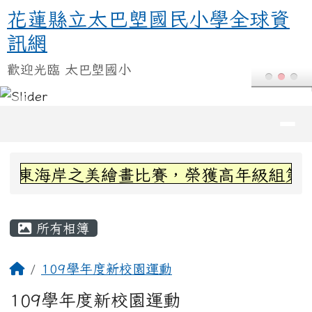
花蓮縣立太巴塱國民小學全球資訊
跳至主內容區
花蓮縣立太巴塱國民小學全球資
訊網
歡迎光臨 太巴塱國小
導覽列
頁尾區域
上中區域內容
見東海岸之美繪畫比賽，榮獲高年級組第三名
主內容區域
所有相簿
回首頁
109學年度新校園運動
109學年度新校園運動