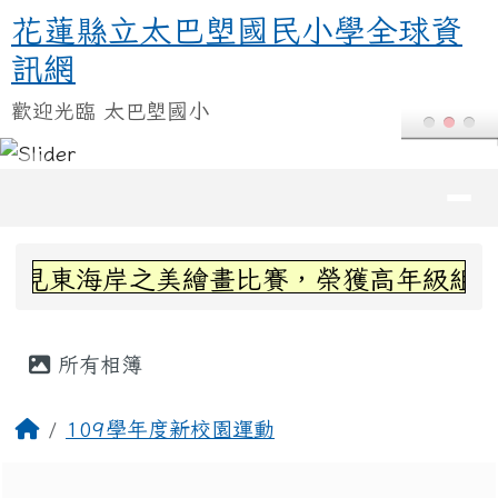
花蓮縣立太巴塱國民小學全球資訊
跳至主內容區
花蓮縣立太巴塱國民小學全球資
訊網
歡迎光臨 太巴塱國小
導覽列
頁尾區域
上中區域內容
看見東海岸之美繪畫比賽，榮獲高年級組第三
主內容區域
所有相簿
回首頁
109學年度新校園運動