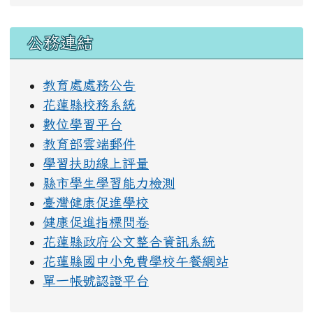
右邊區域內容
公務連結
教育處處務公告
花蓮縣校務系統
數位學習平台
教育部雲端郵件
學習扶助線上評量
縣市學生學習能力檢測
臺灣健康促進學校
健康促進指標問卷
花蓮縣政府公文整合資訊系統
花蓮縣國中小免費學校午餐網站
單一帳號認證平台