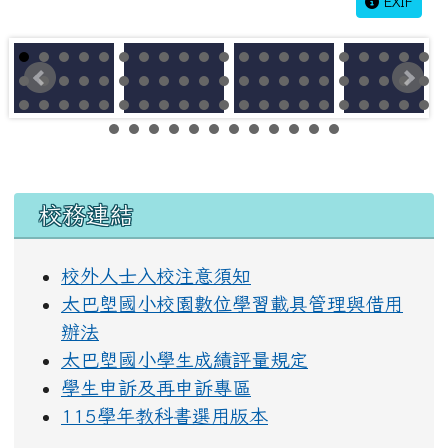
EXIF
左邊區域內容
校務連結
校外人士入校注意須知
太巴塱國小校園數位學習載具管理與借用
辦法
太巴塱國小學生成績評量規定
學生申訴及再申訴專區
115學年教科書選用版本