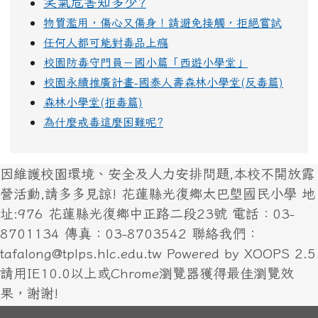
笑氣危害知多少?
物質濫用，傷心又傷身！請避免接觸，拒絕嘗試
任何人都可能對毒品上癮
校園防毒守門員－國小篇「西遊小學堂」
校園永續推廣計畫-國泰人壽森林小學堂(反毒篇)
森林小學堂(拒毒篇)
為什麼戒毒這麼困難呢?
因維護校園環境、安全及人力安排問題,本校不開放露
營活動,請多多見諒! 花蓮縣光復鄉太巴塱國民小學 地
址:976 花蓮縣光復鄉中正路二段23號 電話：03-
8701134 傳真：03-8703542 聯絡我們：
tafalong@tplps.hlc.edu.tw Powered by XOOPS 2.5
請用IE10.0以上或Chrome瀏覽器獲得最佳瀏覽效
果，謝謝!