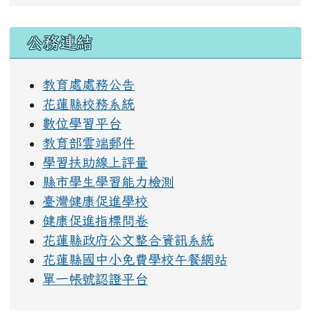
右邊區域內容
公務連結
教育處處務公告
花蓮縣校務系統
數位學習平台
教育部雲端郵件
學習扶助線上評量
縣市學生學習能力檢測
臺灣健康促進學校
健康促進指標問卷
花蓮縣政府公文整合資訊系統
花蓮縣國中小免費學校午餐網站
單一帳號認證平台