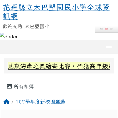
花蓮縣立太巴塱國民小學全球資訊
跳至主內容區
花蓮縣立太巴塱國民小學全球資
訊網
歡迎光臨 太巴塱國小
導覽列
頁尾區域
上中區域內容
看見東海岸之美繪畫比賽，榮獲高年級組第
主內容區域
所有相簿
回首頁
109學年度新校園運動