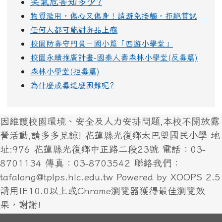
笑氣危害知多少?
物質濫用，傷心又傷身！請避免接觸，拒絕嘗試
任何人都可能對毒品上癮
校園防毒守門員－國小篇「西遊小學堂」
校園永續推廣計畫-國泰人壽森林小學堂(反毒篇)
森林小學堂(拒毒篇)
為什麼戒毒這麼困難呢?
因維護校園環境、安全及人力安排問題,本校不開放露
營活動,請多多見諒! 花蓮縣光復鄉太巴塱國民小學 地
址:976 花蓮縣光復鄉中正路二段23號 電話：03-
8701134 傳真：03-8703542 聯絡我們：
tafalong@tplps.hlc.edu.tw Powered by XOOPS 2.5
請用IE10.0以上或Chrome瀏覽器獲得最佳瀏覽效
果，謝謝!