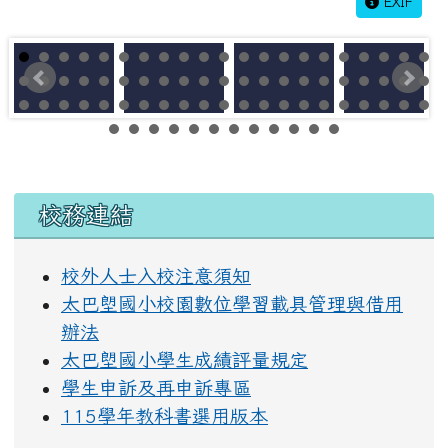
EXIF
左邊區域內容
校務連結
校外人士入校注意須知
太巴塱國小校園數位學習載具管理與借用
辦法
太巴塱國小學生成績評量規定
學生申訴及再申訴專區
115學年教科書選用版本