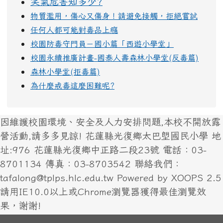
笑氣危害知多少?
物質濫用，傷心又傷身！請避免接觸，拒絕嘗試
任何人都可能對毒品上癮
校園防毒守門員－國小篇「西遊小學堂」
校園永續推廣計畫-國泰人壽森林小學堂(反毒篇)
森林小學堂(拒毒篇)
為什麼戒毒這麼困難呢?
因維護校園環境、安全及人力安排問題,本校不開放露
營活動,請多多見諒! 花蓮縣光復鄉太巴塱國民小學 地
址:976 花蓮縣光復鄉中正路二段23號 電話：03-
8701134 傳真：03-8703542 聯絡我們：
tafalong@tplps.hlc.edu.tw Powered by XOOPS 2.5
請用IE10.0以上或Chrome瀏覽器獲得最佳瀏覽效
果，謝謝!