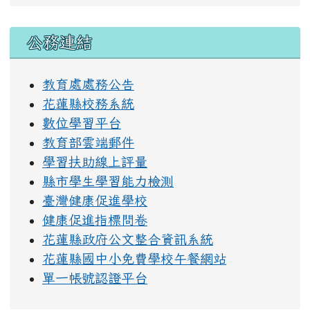
右邊區域內容
公務連結
教育處處務公告
花蓮縣校務系統
數位學習平台
教育部雲端郵件
學習扶助線上評量
縣市學生學習能力檢測
臺灣健康促進學校
健康促進指標問卷
花蓮縣政府公文整合資訊系統
花蓮縣國中小免費學校午餐網站
單一帳號認證平台