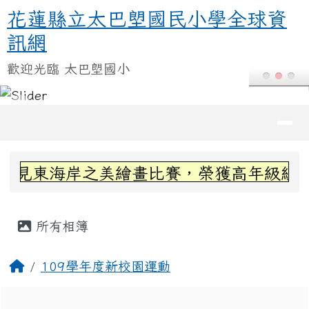
花蓮縣立太巴塱國民小學全球資訊
跳至主內容區
花蓮縣立太巴塱國民小學全球資
訊網
歡迎光臨 太巴塱國小
導覽列
頁尾區域
上中區域內容
看見東海岸之美繪畫比賽，榮獲高年級組第三
主內容區域
所有相簿
回首頁
109學年度新校園運動