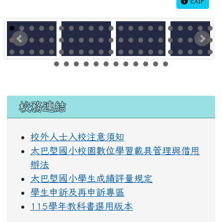
EXIF
左邊區域內容
校務連結
校外人士入校注意須知
太巴塱國小校園數位學習載具管理與借用
辦法
太巴塱國小學生成績評量規定
學生申訴及再申訴專區
115學年教科書選用版本