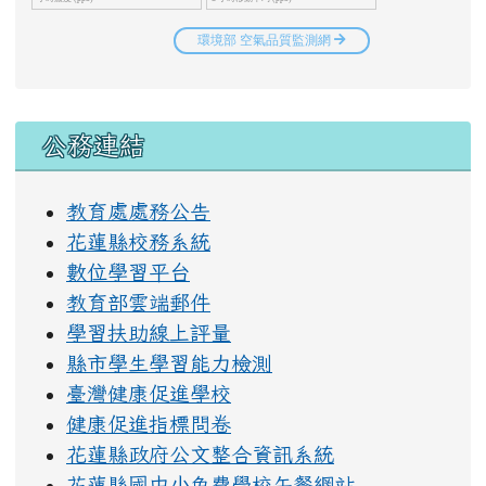
右邊區域內容
公務連結
教育處處務公告
花蓮縣校務系統
數位學習平台
教育部雲端郵件
學習扶助線上評量
縣市學生學習能力檢測
臺灣健康促進學校
健康促進指標問卷
花蓮縣政府公文整合資訊系統
花蓮縣國中小免費學校午餐網站