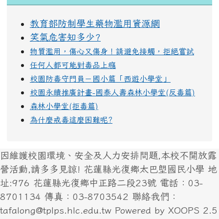
教育部防制學生藥物濫用資源網
笑氣危害知多少?
物質濫用，傷心又傷身！請避免接觸，拒絕嘗試
任何人都可能對毒品上癮
校園防毒守門員－國小篇「西遊小學堂」
校園永續推廣計畫-國泰人壽森林小學堂(反毒篇)
森林小學堂(拒毒篇)
為什麼戒毒這麼困難呢?
因維護校園環境、安全及人力安排問題,本校不開放露
營活動,請多多見諒! 花蓮縣光復鄉太巴塱國民小學 地
址:976 花蓮縣光復鄉中正路二段23號 電話：03-
8701134 傳真：03-8703542 聯絡我們：
tafalong@tplps.hlc.edu.tw Powered by XOOPS 2.5