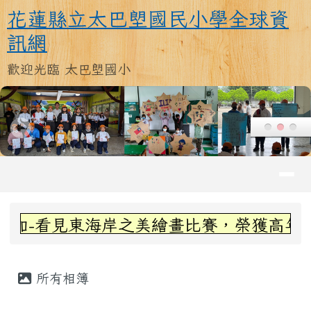
花蓮縣立太巴塱國民小學全球資訊
跳至主內容區
花蓮縣立太巴塱國民小學全球資
訊網
歡迎光臨 太巴塱國小
導覽列
頁尾區域
上中區域內容
見東海岸之美繪畫比賽，榮獲高年級組第三
主內容區域
所有相簿