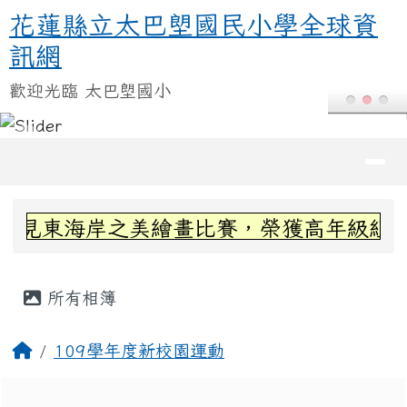
花蓮縣立太巴塱國民小學全球資訊
跳至主內容區
花蓮縣立太巴塱國民小學全球資
訊網
歡迎光臨 太巴塱國小
導覽列
頁尾區域
上中區域內容
看見東海岸之美繪畫比賽，榮獲高年級組第
主內容區域
所有相簿
回首頁
109學年度新校園運動