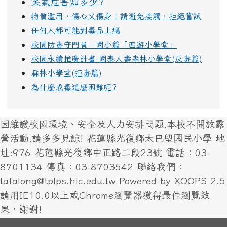
笑氣危害知多少?
物質濫用，傷心又傷身！請避免接觸，拒絕嘗試
任何人都可能對毒品上癮
校園防毒守門員－國小篇「西遊小學堂」
校園永續推廣計畫-國泰人壽森林小學堂(反毒篇)
森林小學堂(拒毒篇)
為什麼戒毒這麼困難呢?
因維護校園環境、安全及人力安排問題,本校不開放露
營活動,請多多見諒! 花蓮縣光復鄉太巴塱國民小學 地
址:976 花蓮縣光復鄉中正路二段23號 電話：03-
8701134 傳真：03-8703542 聯絡我們：
tafalong@tplps.hlc.edu.tw Powered by XOOPS 2.5
請用IE10.0以上或Chrome瀏覽器獲得最佳瀏覽效
果，謝謝!