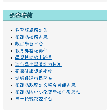
右邊區域內容
公務連結
教育處處務公告
花蓮縣校務系統
數位學習平台
教育部雲端郵件
學習扶助線上評量
縣市學生學習能力檢測
臺灣健康促進學校
健康促進指標問卷
花蓮縣政府公文整合資訊系統
花蓮縣國中小免費學校午餐網站
單一帳號認證平台