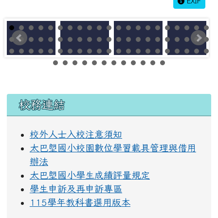
EXIF
左邊區域內容
校務連結
校外人士入校注意須知
太巴塱國小校園數位學習載具管理與借用
辦法
太巴塱國小學生成績評量規定
學生申訴及再申訴專區
115學年教科書選用版本