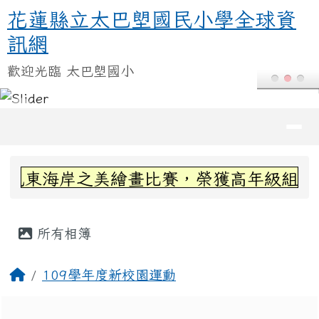
花蓮縣立太巴塱國民小學全球資訊
跳至主內容區
花蓮縣立太巴塱國民小學全球資
訊網
歡迎光臨 太巴塱國小
導覽列
頁尾區域
上中區域內容
見東海岸之美繪畫比賽，榮獲高年級組第三名
主內容區域
所有相簿
回首頁
109學年度新校園運動