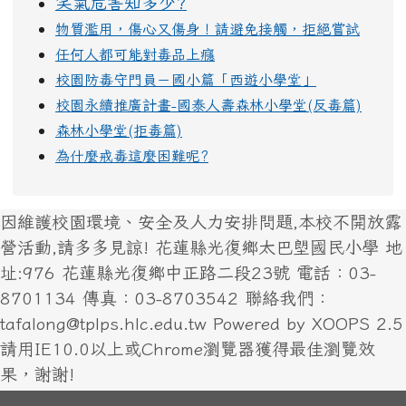
笑氣危害知多少?
物質濫用，傷心又傷身！請避免接觸，拒絕嘗試
任何人都可能對毒品上癮
校園防毒守門員－國小篇「西遊小學堂」
校園永續推廣計畫-國泰人壽森林小學堂(反毒篇)
森林小學堂(拒毒篇)
為什麼戒毒這麼困難呢?
因維護校園環境、安全及人力安排問題,本校不開放露
營活動,請多多見諒! 花蓮縣光復鄉太巴塱國民小學 地
址:976 花蓮縣光復鄉中正路二段23號 電話：03-
8701134 傳真：03-8703542 聯絡我們：
tafalong@tplps.hlc.edu.tw Powered by XOOPS 2.5
請用IE10.0以上或Chrome瀏覽器獲得最佳瀏覽效
果，謝謝!