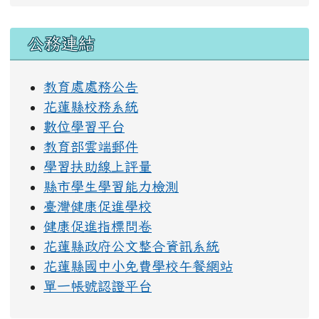
右邊區域內容
公務連結
教育處處務公告
花蓮縣校務系統
數位學習平台
教育部雲端郵件
學習扶助線上評量
縣市學生學習能力檢測
臺灣健康促進學校
健康促進指標問卷
花蓮縣政府公文整合資訊系統
花蓮縣國中小免費學校午餐網站
單一帳號認證平台