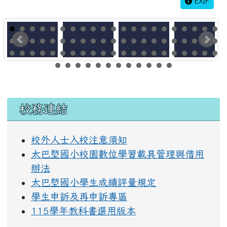
EXIF
左邊區域內容
校務連結
校外人士入校注意須知
太巴塱國小校園數位學習載具管理與借用
辦法
太巴塱國小學生成績評量規定
學生申訴及再申訴專區
115學年教科書選用版本