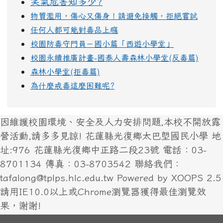
笑氣危害知多少?
物質濫用，傷心又傷身！請避免接觸，拒絕嘗試
任何人都可能對毒品上癮
校園防毒守門員－國小篇「西遊小學堂」
校園永續推廣計畫-國泰人壽森林小學堂(反毒篇)
森林小學堂(拒毒篇)
為什麼戒毒這麼困難呢?
因維護校園環境、安全及人力安排問題,本校不開放露
營活動,請多多見諒! 花蓮縣光復鄉太巴塱國民小學 地
址:976 花蓮縣光復鄉中正路二段23號 電話：03-
8701134 傳真：03-8703542 聯絡我們：
tafalong@tplps.hlc.edu.tw Powered by XOOPS 2.5
請用IE10.0以上或Chrome瀏覽器獲得最佳瀏覽效
果，謝謝!