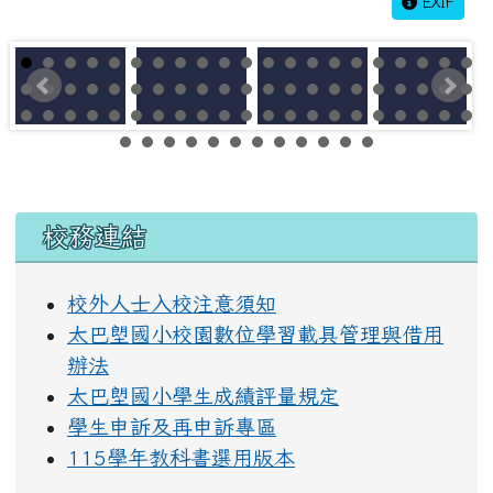
EXIF
左邊區域內容
校務連結
校外人士入校注意須知
太巴塱國小校園數位學習載具管理與借用
辦法
太巴塱國小學生成績評量規定
學生申訴及再申訴專區
115學年教科書選用版本