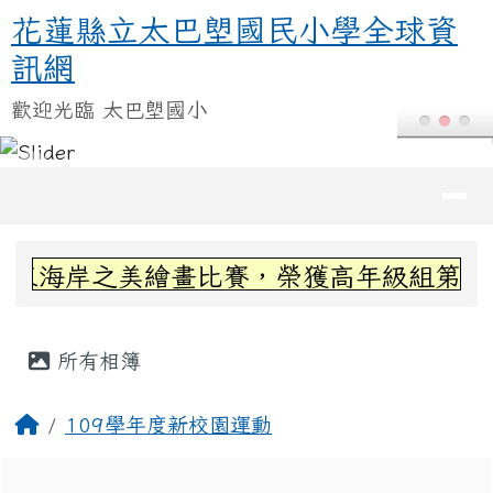
花蓮縣立太巴塱國民小學全球資訊
跳至主內容區
花蓮縣立太巴塱國民小學全球資
訊網
歡迎光臨 太巴塱國小
導覽列
頁尾區域
上中區域內容
東海岸之美繪畫比賽，榮獲高年級組第三名~
主內容區域
所有相簿
回首頁
109學年度新校園運動