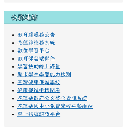
右邊區域內容
公務連結
教育處處務公告
花蓮縣校務系統
數位學習平台
教育部雲端郵件
學習扶助線上評量
縣市學生學習能力檢測
臺灣健康促進學校
健康促進指標問卷
花蓮縣政府公文整合資訊系統
花蓮縣國中小免費學校午餐網站
單一帳號認證平台