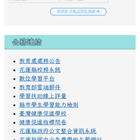
右邊區域內容
公務連結
教育處處務公告
花蓮縣校務系統
數位學習平台
教育部雲端郵件
學習扶助線上評量
縣市學生學習能力檢測
臺灣健康促進學校
健康促進指標問卷
花蓮縣政府公文整合資訊系統
花蓮縣國中小免費學校午餐網站