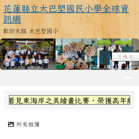
花蓮縣立太巴塱國民小學全球資訊
跳至主內容區
花蓮縣立太巴塱國民小學全球資
訊網
歡迎光臨 太巴塱國小
導覽列
頁尾區域
上中區域內容
見東海岸之美繪畫比賽，榮獲高年級組第三
主內容區域
所有相簿