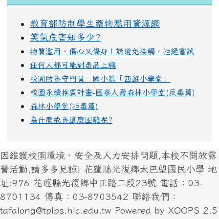
教育部防制學生藥物濫用資源網
笑氣危害知多少?
物質濫用，傷心又傷身！請避免接觸，拒絕嘗試
任何人都可能對毒品上癮
校園防毒守門員－國小篇「西遊小學堂」
校園永續推廣計畫-國泰人壽森林小學堂(反毒篇)
森林小學堂(拒毒篇)
為什麼戒毒這麼困難呢?
因維護校園環境、安全及人力安排問題,本校不開放露
營活動,請多多見諒! 花蓮縣光復鄉太巴塱國民小學 地
址:976 花蓮縣光復鄉中正路二段23號 電話：03-
8701134 傳真：03-8703542 聯絡我們：
tafalong@tplps.hlc.edu.tw Powered by XOOPS 2.5