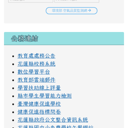
右邊區域內容
公務連結
教育處處務公告
花蓮縣校務系統
數位學習平台
教育部雲端郵件
學習扶助線上評量
縣市學生學習能力檢測
臺灣健康促進學校
健康促進指標問卷
花蓮縣政府公文整合資訊系統
花蓮縣國中小免費學校午餐網站