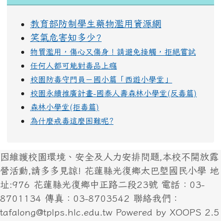
教育部防制學生藥物濫用資源網
笑氣危害知多少?
物質濫用，傷心又傷身！請避免接觸，拒絕嘗試
任何人都可能對毒品上癮
校園防毒守門員－國小篇「西遊小學堂」
校園永續推廣計畫-國泰人壽森林小學堂(反毒篇)
森林小學堂(拒毒篇)
為什麼戒毒這麼困難呢?
因維護校園環境、安全及人力安排問題,本校不開放露
營活動,請多多見諒! 花蓮縣光復鄉太巴塱國民小學 地
址:976 花蓮縣光復鄉中正路二段23號 電話：03-
8701134 傳真：03-8703542 聯絡我們：
tafalong@tplps.hlc.edu.tw Powered by XOOPS 2.5