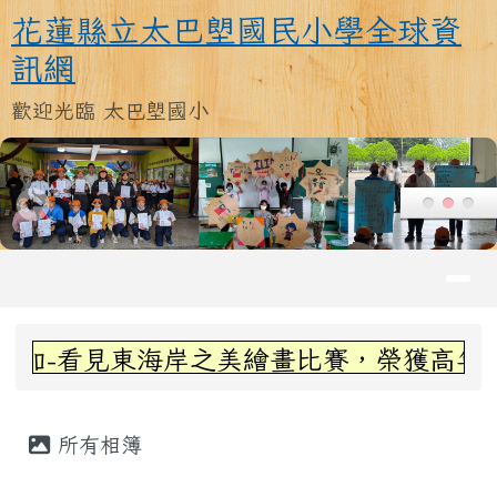
花蓮縣立太巴塱國民小學全球資訊
跳至主內容區
花蓮縣立太巴塱國民小學全球資
訊網
歡迎光臨 太巴塱國小
導覽列
頁尾區域
上中區域內容
加-看見東海岸之美繪畫比賽，榮獲高年級
主內容區域
所有相簿