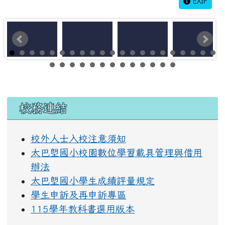
EXIF
左邊區域內容
校務連結
校外人士入校注意須知
太巴塱國小校園數位學習載具管理與借用
辦法
太巴塱國小學生成績評量規定
學生申訴及再申訴專區
115學年教科書選用版本