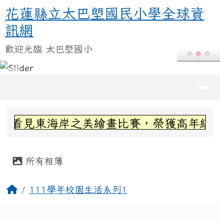
花蓮縣立太巴塱國民小學全球資訊
跳至主內容區
花蓮縣立太巴塱國民小學全球資
訊網
歡迎光臨 太巴塱國小
導覽列
頁尾區域
上中區域內容
看見東海岸之美繪畫比賽，榮獲高年級組第
主內容區域
所有相簿
回首頁
111學年校園生活系列1