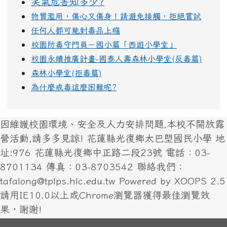
笑氣危害知多少?
物質濫用，傷心又傷身！請避免接觸，拒絕嘗試
任何人都可能對毒品上癮
校園防毒守門員－國小篇「西遊小學堂」
校園永續推廣計畫-國泰人壽森林小學堂(反毒篇)
森林小學堂(拒毒篇)
為什麼戒毒這麼困難呢?
因維護校園環境、安全及人力安排問題,本校不開放露
營活動,請多多見諒! 花蓮縣光復鄉太巴塱國民小學 地
址:976 花蓮縣光復鄉中正路二段23號 電話：03-
8701134 傳真：03-8703542 聯絡我們：
tafalong@tplps.hlc.edu.tw Powered by XOOPS 2.5
請用IE10.0以上或Chrome瀏覽器獲得最佳瀏覽效
果，謝謝!