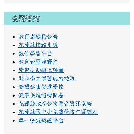
右邊區域內容
公務連結
教育處處務公告
花蓮縣校務系統
數位學習平台
教育部雲端郵件
學習扶助線上評量
縣市學生學習能力檢測
臺灣健康促進學校
健康促進指標問卷
花蓮縣政府公文整合資訊系統
花蓮縣國中小免費學校午餐網站
單一帳號認證平台