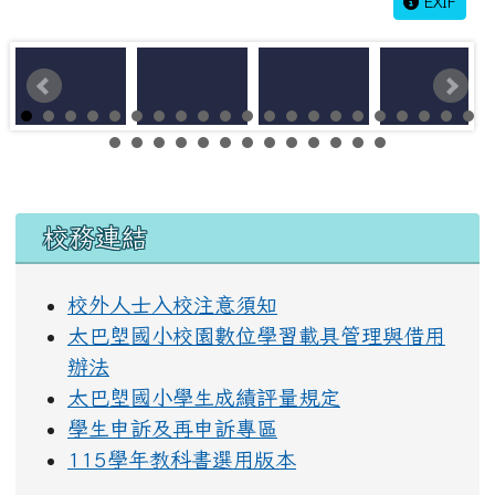
EXIF
左邊區域內容
校務連結
校外人士入校注意須知
太巴塱國小校園數位學習載具管理與借用
辦法
太巴塱國小學生成績評量規定
學生申訴及再申訴專區
115學年教科書選用版本