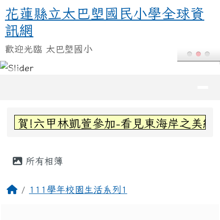
花蓮縣立太巴塱國民小學全球資訊
跳至主內容區
花蓮縣立太巴塱國民小學全球資
訊網
歡迎光臨 太巴塱國小
導覽列
頁尾區域
上中區域內容
賀!六甲林凱萱參加-看見東海岸之美繪
主內容區域
所有相簿
回首頁
111學年校園生活系列1