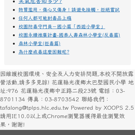
笑氣危害知多少?
物質濫用，傷心又傷身！請避免接觸，拒絕嘗試
任何人都可能對毒品上癮
校園防毒守門員－國小篇「西遊小學堂」
校園永續推廣計畫-國泰人壽森林小學堂(反毒篇)
森林小學堂(拒毒篇)
為什麼戒毒這麼困難呢?
因維護校園環境、安全及人力安排問題,本校不開放露
營活動,請多多見諒! 花蓮縣光復鄉太巴塱國民小學 地
址:976 花蓮縣光復鄉中正路二段23號 電話：03-
8701134 傳真：03-8703542 聯絡我們：
tafalong@tplps.hlc.edu.tw Powered by XOOPS 2.5
請用IE10.0以上或Chrome瀏覽器獲得最佳瀏覽效
果，謝謝!