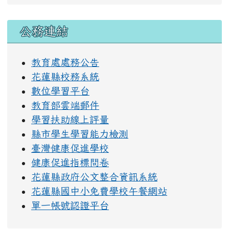
右邊區域內容
公務連結
教育處處務公告
花蓮縣校務系統
數位學習平台
教育部雲端郵件
學習扶助線上評量
縣市學生學習能力檢測
臺灣健康促進學校
健康促進指標問卷
花蓮縣政府公文整合資訊系統
花蓮縣國中小免費學校午餐網站
單一帳號認證平台