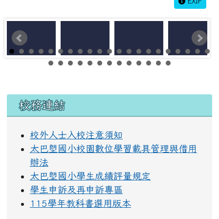
EXIF
左邊區域內容
校務連結
校外人士入校注意須知
太巴塱國小校園數位學習載具管理與借用
辦法
太巴塱國小學生成績評量規定
學生申訴及再申訴專區
115學年教科書選用版本