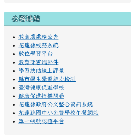
右邊區域內容
公務連結
教育處處務公告
花蓮縣校務系統
數位學習平台
教育部雲端郵件
學習扶助線上評量
縣市學生學習能力檢測
臺灣健康促進學校
健康促進指標問卷
花蓮縣政府公文整合資訊系統
花蓮縣國中小免費學校午餐網站
單一帳號認證平台