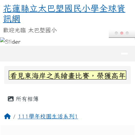
花蓮縣立太巴塱國民小學全球資訊
跳至主內容區
花蓮縣立太巴塱國民小學全球資
訊網
歡迎光臨 太巴塱國小
導覽列
頁尾區域
上中區域內容
-看見東海岸之美繪畫比賽，榮獲高年級組第
主內容區域
所有相簿
回首頁
111學年校園生活系列1