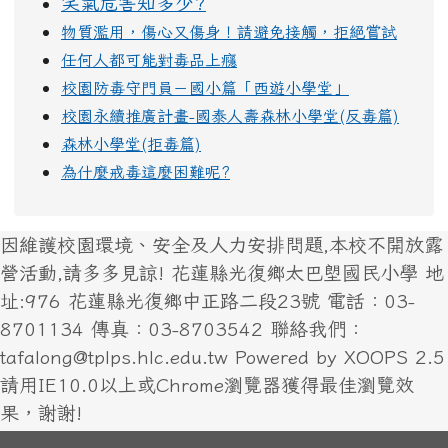
笑氣危害知多少?
物質濫用，傷心又傷身！請避免接觸，拒絕嘗試
任何人都可能對毒品上癮
校園防毒守門員－國小篇「西遊小學堂」
校園永續推廣計畫-國泰人壽森林小學堂(反毒篇)
森林小學堂(拒毒篇)
為什麼戒毒這麼困難呢?
因維護校園環境、安全及人力安排問題,本校不開放露
營活動,請多多見諒! 花蓮縣光復鄉太巴塱國民小學 地
址:976 花蓮縣光復鄉中正路二段23號 電話：03-
8701134 傳真：03-8703542 聯絡我們：
tafalong@tplps.hlc.edu.tw Powered by XOOPS 2.5
請用IE10.0以上或Chrome瀏覽器獲得最佳瀏覽效
果，謝謝!