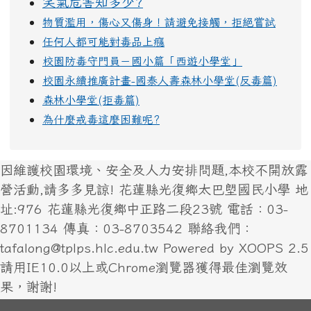
笑氣危害知多少?
物質濫用，傷心又傷身！請避免接觸，拒絕嘗試
任何人都可能對毒品上癮
校園防毒守門員－國小篇「西遊小學堂」
校園永續推廣計畫-國泰人壽森林小學堂(反毒篇)
森林小學堂(拒毒篇)
為什麼戒毒這麼困難呢?
因維護校園環境、安全及人力安排問題,本校不開放露
營活動,請多多見諒! 花蓮縣光復鄉太巴塱國民小學 地
址:976 花蓮縣光復鄉中正路二段23號 電話：03-
8701134 傳真：03-8703542 聯絡我們：
tafalong@tplps.hlc.edu.tw Powered by XOOPS 2.5
請用IE10.0以上或Chrome瀏覽器獲得最佳瀏覽效
果，謝謝!