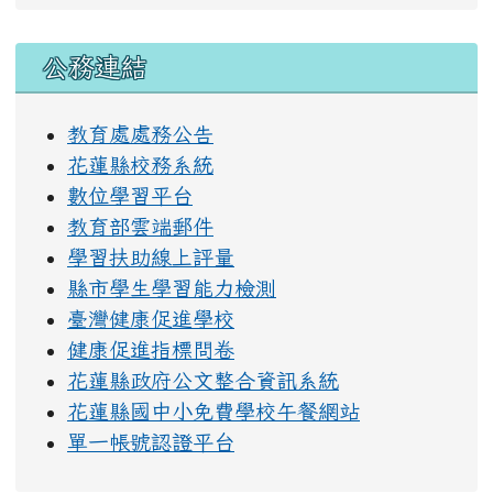
右邊區域內容
公務連結
教育處處務公告
花蓮縣校務系統
數位學習平台
教育部雲端郵件
學習扶助線上評量
縣市學生學習能力檢測
臺灣健康促進學校
健康促進指標問卷
花蓮縣政府公文整合資訊系統
花蓮縣國中小免費學校午餐網站
單一帳號認證平台