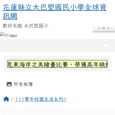
花蓮縣立太巴塱國民小學全球資訊
跳至主內容區
花蓮縣立太巴塱國民小學全球資
訊網
歡迎光臨 太巴塱國小
導覽列
頁尾區域
上中區域內容
見東海岸之美繪畫比賽，榮獲高年級組第三
主內容區域
所有相簿
回首頁
111學年校園生活系列1