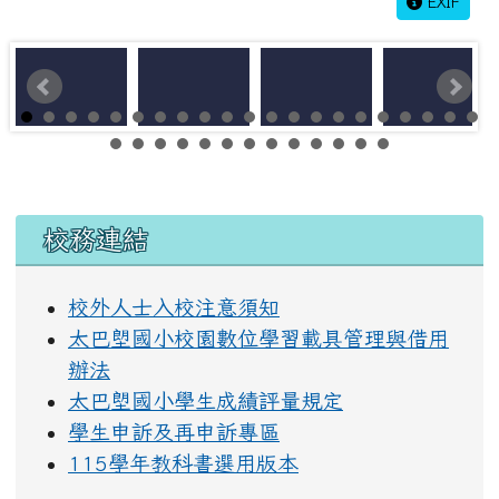
EXIF
左邊區域內容
校務連結
校外人士入校注意須知
太巴塱國小校園數位學習載具管理與借用
辦法
太巴塱國小學生成績評量規定
學生申訴及再申訴專區
115學年教科書選用版本