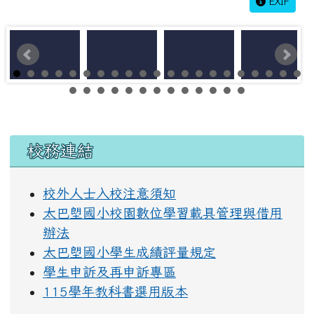
EXIF
左邊區域內容
校務連結
校外人士入校注意須知
太巴塱國小校園數位學習載具管理與借用
辦法
太巴塱國小學生成績評量規定
學生申訴及再申訴專區
115學年教科書選用版本