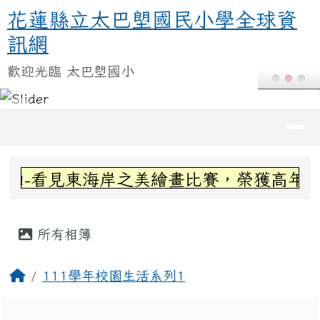
花蓮縣立太巴塱國民小學全球資訊
跳至主內容區
花蓮縣立太巴塱國民小學全球資
訊網
歡迎光臨 太巴塱國小
導覽列
頁尾區域
上中區域內容
-看見東海岸之美繪畫比賽，榮獲高年級組
主內容區域
所有相簿
回首頁
111學年校園生活系列1