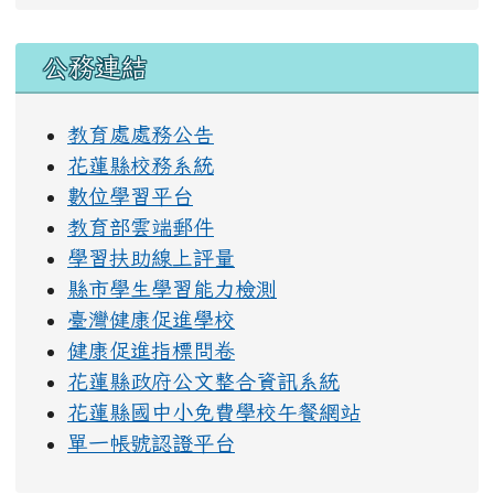
右邊區域內容
公務連結
教育處處務公告
花蓮縣校務系統
數位學習平台
教育部雲端郵件
學習扶助線上評量
縣市學生學習能力檢測
臺灣健康促進學校
健康促進指標問卷
花蓮縣政府公文整合資訊系統
花蓮縣國中小免費學校午餐網站
單一帳號認證平台