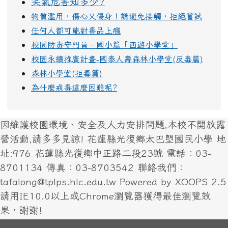
笑氣危害知多少?
物質濫用，傷心又傷身！請避免接觸，拒絕嘗試
任何人都可能對毒品上癮
校園防毒守門員－國小篇「西遊小學堂」
校園永續推廣計畫-國泰人壽森林小學堂(反毒篇)
森林小學堂(拒毒篇)
為什麼戒毒這麼困難呢?
因維護校園環境、安全及人力安排問題,本校不開放露
營活動,請多多見諒! 花蓮縣光復鄉太巴塱國民小學 地
址:976 花蓮縣光復鄉中正路二段23號 電話：03-
8701134 傳真：03-8703542 聯絡我們：
tafalong@tplps.hlc.edu.tw Powered by XOOPS 2.5
請用IE10.0以上或Chrome瀏覽器獲得最佳瀏覽效
果，謝謝!