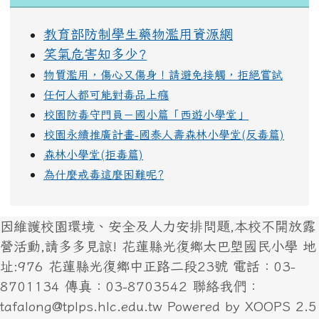
教育部防制學生藥物濫用資源網
笑氣危害知多少?
物質濫用，傷心又傷身！請避免接觸，拒絕嘗試
任何人都可能對毒品上癮
校園防毒守門員－國小篇「西遊小學堂」
校園永續推廣計畫-國泰人壽森林小學堂(反毒篇)
森林小學堂(拒毒篇)
為什麼戒毒這麼困難呢?
因維護校園環境、安全及人力安排問題,本校不開放露
營活動,請多多見諒! 花蓮縣光復鄉太巴塱國民小學 地
址:976 花蓮縣光復鄉中正路二段23號 電話：03-
8701134 傳真：03-8703542 聯絡我們：
tafalong@tplps.hlc.edu.tw Powered by XOOPS 2.5