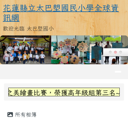
花蓮縣立太巴塱國民小學全球資訊
跳至主內容區
花蓮縣立太巴塱國民小學全球資
訊網
歡迎光臨 太巴塱國小
導覽列
頁尾區域
上中區域內容
畫比賽，榮獲高年級組第三名~感謝丞左老師
主內容區域
所有相簿