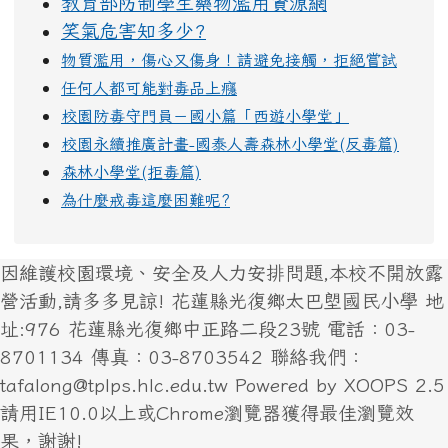
教育部防制學生藥物濫用資源網
笑氣危害知多少?
物質濫用，傷心又傷身！請避免接觸，拒絕嘗試
任何人都可能對毒品上癮
校園防毒守門員－國小篇「西遊小學堂」
校園永續推廣計畫-國泰人壽森林小學堂(反毒篇)
森林小學堂(拒毒篇)
為什麼戒毒這麼困難呢?
因維護校園環境、安全及人力安排問題,本校不開放露
營活動,請多多見諒! 花蓮縣光復鄉太巴塱國民小學 地
址:976 花蓮縣光復鄉中正路二段23號 電話：03-
8701134 傳真：03-8703542 聯絡我們：
tafalong@tplps.hlc.edu.tw Powered by XOOPS 2.5
請用IE10.0以上或Chrome瀏覽器獲得最佳瀏覽效
果，謝謝!