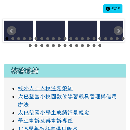
EXIF
左邊區域內容
校務連結
校外人士入校注意須知
太巴塱國小校園數位學習載具管理與借用
辦法
太巴塱國小學生成績評量規定
學生申訴及再申訴專區
115學年教科書選用版本