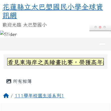
花蓮縣立太巴塱國民小學全球資訊
跳至主內容區
花蓮縣立太巴塱國民小學全球資
訊網
歡迎光臨 太巴塱國小
導覽列
頁尾區域
上中區域內容
-看見東海岸之美繪畫比賽，榮獲高年級組第
主內容區域
所有相簿
回首頁
111學年校園生活系列1