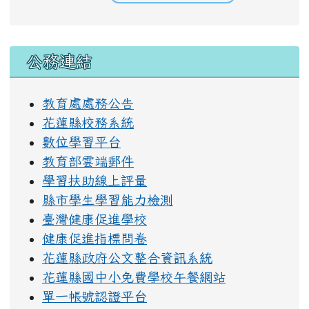
右邊區域內容
公務連結
教育處處務公告
花蓮縣校務系統
數位學習平台
教育部雲端郵件
學習扶助線上評量
縣市學生學習能力檢測
臺灣健康促進學校
健康促進指標問卷
花蓮縣政府公文整合資訊系統
花蓮縣國中小免費學校午餐網站
單一帳號認證平台