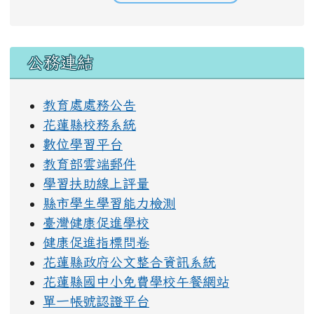
右邊區域內容
公務連結
教育處處務公告
花蓮縣校務系統
數位學習平台
教育部雲端郵件
學習扶助線上評量
縣市學生學習能力檢測
臺灣健康促進學校
健康促進指標問卷
花蓮縣政府公文整合資訊系統
花蓮縣國中小免費學校午餐網站
單一帳號認證平台