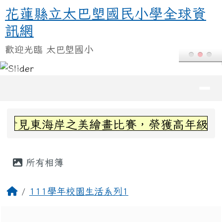
花蓮縣立太巴塱國民小學全球資訊
跳至主內容區
花蓮縣立太巴塱國民小學全球資
訊網
歡迎光臨 太巴塱國小
導覽列
頁尾區域
上中區域內容
看見東海岸之美繪畫比賽，榮獲高年級組第三
主內容區域
所有相簿
回首頁
111學年校園生活系列1