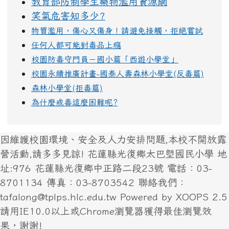
教育部防制學生藥物濫用資源網
笑氣危害知多少?
物質濫用，傷心又傷身！請避免接觸，拒絕嘗試
任何人都可能對毒品上癮
校園防毒守門員－國小篇「西遊小學堂」
校園永續推廣計畫-國泰人壽森林小學堂(反毒篇)
森林小學堂(拒毒篇)
為什麼戒毒這麼困難呢?
因維護校園環境、安全及人力安排問題,本校不開放露
營活動,請多多見諒! 花蓮縣光復鄉太巴塱國民小學 地
址:976 花蓮縣光復鄉中正路二段23號 電話：03-
8701134 傳真：03-8703542 聯絡我們：
tafalong@tplps.hlc.edu.tw Powered by XOOPS 2.5
請用IE10.0以上或Chrome瀏覽器獲得最佳瀏覽效
果，謝謝!