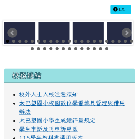
EXIF
左邊區域內容
校務連結
校外人士入校注意須知
太巴塱國小校園數位學習載具管理與借用
辦法
太巴塱國小學生成績評量規定
學生申訴及再申訴專區
115學年教科書選用版本