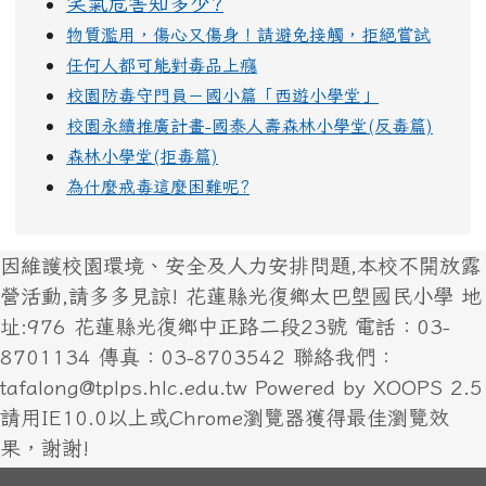
笑氣危害知多少?
物質濫用，傷心又傷身！請避免接觸，拒絕嘗試
任何人都可能對毒品上癮
校園防毒守門員－國小篇「西遊小學堂」
校園永續推廣計畫-國泰人壽森林小學堂(反毒篇)
森林小學堂(拒毒篇)
為什麼戒毒這麼困難呢?
因維護校園環境、安全及人力安排問題,本校不開放露
營活動,請多多見諒! 花蓮縣光復鄉太巴塱國民小學 地
址:976 花蓮縣光復鄉中正路二段23號 電話：03-
8701134 傳真：03-8703542 聯絡我們：
tafalong@tplps.hlc.edu.tw Powered by XOOPS 2.5
請用IE10.0以上或Chrome瀏覽器獲得最佳瀏覽效
果，謝謝!