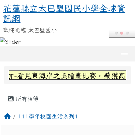
花蓮縣立太巴塱國民小學全球資訊
跳至主內容區
花蓮縣立太巴塱國民小學全球資
訊網
歡迎光臨 太巴塱國小
導覽列
頁尾區域
上中區域內容
加-看見東海岸之美繪畫比賽，榮獲高年級組
主內容區域
所有相簿
回首頁
111學年校園生活系列1