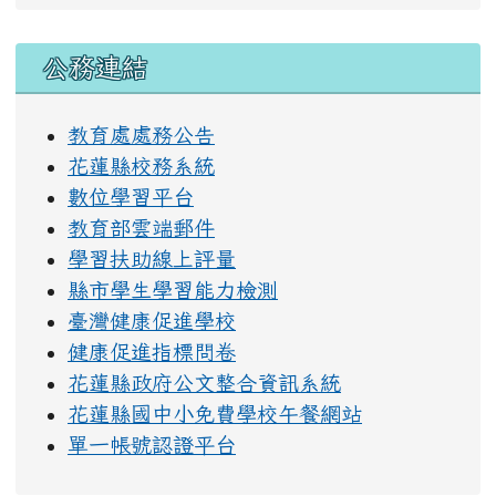
右邊區域內容
公務連結
教育處處務公告
花蓮縣校務系統
數位學習平台
教育部雲端郵件
學習扶助線上評量
縣市學生學習能力檢測
臺灣健康促進學校
健康促進指標問卷
花蓮縣政府公文整合資訊系統
花蓮縣國中小免費學校午餐網站
單一帳號認證平台