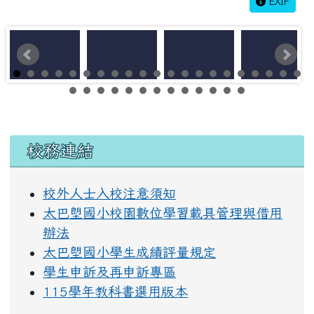
EXIF
左邊區域內容
校務連結
校外人士入校注意須知
太巴塱國小校園數位學習載具管理與借用
辦法
太巴塱國小學生成績評量規定
學生申訴及再申訴專區
115學年教科書選用版本