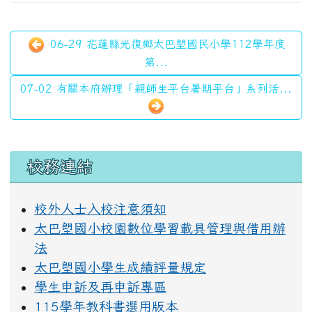
06-29 花蓮縣光復鄉太巴塱國民小學112學年度
第...
07-02 有關本府辦理「親師生平台暑期平台」系列活...
左邊區域內容
校務連結
校外人士入校注意須知
太巴塱國小校園數位學習載具管理與借用辦
法
太巴塱國小學生成績評量規定
學生申訴及再申訴專區
115學年教科書選用版本