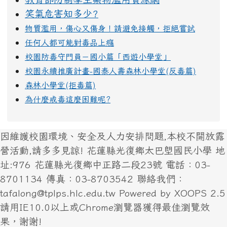
笑氣危害知多少?
物質濫用，傷心又傷身！請避免接觸，拒絕嘗試
任何人都可能對毒品上癮
校園防毒守門員－國小篇「西遊小學堂」
校園永續推廣計畫-國泰人壽森林小學堂(反毒篇)
森林小學堂(拒毒篇)
為什麼戒毒這麼困難呢?
因維護校園環境、安全及人力安排問題,本校不開放露
營活動,請多多見諒! 花蓮縣光復鄉太巴塱國民小學 地
址:976 花蓮縣光復鄉中正路二段23號 電話：03-
8701134 傳真：03-8703542 聯絡我們：
tafalong@tplps.hlc.edu.tw Powered by XOOPS 2.5
請用IE10.0以上或Chrome瀏覽器獲得最佳瀏覽效
果，謝謝!