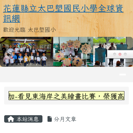
花蓮縣立太巴塱國民小學全球資訊
跳至主內容區
花蓮縣立太巴塱國民小學全球資
訊網
歡迎光臨 太巴塱國小
導覽列
頁尾區域
上中區域內容
加-看見東海岸之美繪畫比賽，榮獲高年級組
主內容區域
本站消息
分月文章