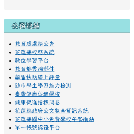
右邊區域內容
公務連結
教育處處務公告
花蓮縣校務系統
數位學習平台
教育部雲端郵件
學習扶助線上評量
縣市學生學習能力檢測
臺灣健康促進學校
健康促進指標問卷
花蓮縣政府公文整合資訊系統
花蓮縣國中小免費學校午餐網站
單一帳號認證平台