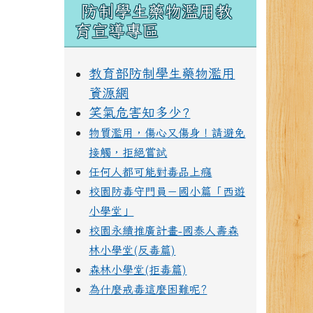
防制學生藥物濫用教
育宣導專區
教育部防制學生藥物濫用
資源網
笑氣危害知多少?
物質濫用，傷心又傷身！請避免
接觸，拒絕嘗試
任何人都可能對毒品上癮
校園防毒守門員－國小篇「西遊
小學堂」
校園永續推廣計畫-國泰人壽森
林小學堂(反毒篇)
森林小學堂(拒毒篇)
為什麼戒毒這麼困難呢?