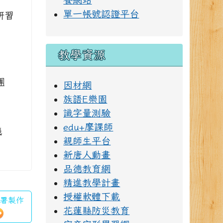
餐網站
單一帳號認證平台
研習
教學資源
團
因材網
族語E樂園
識字量測驗
edu+摩課師
機
親師生平台
。
新唐人動畫
品德教育網
精進教學計畫
授權軟體下載
護署製作
花蓮縣防災教育