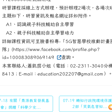
1120550032號函辦理。
研習課程採線上方式辦理，預計辦理2場次，各場次
、
主題如下，研習資訊及報名網址詳如附件。
A1、認識親子科技輔助自主學習
A2、親子科技輔助自主學習培力
詳細課程資訊可至臉書粉專-「5G智慧學校推動計畫
、
隊」(https://www.facebook.com/profile.php?
id=100083089069149
查詢。
本案聯絡人:蕭凱茵小姐（電話：02-2311-3040分
、
8413；E-mail：education202207@gmail.com）
7-18 有關「勇源教育發展基
07-19 轉知行政院環境保
2部「笑氣危害知...
會」捐贈「科學少女...