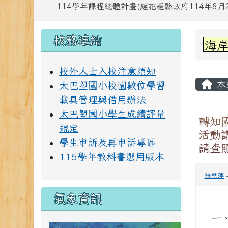
114學年課程總體計畫(經花蓮縣政府114年8月28
頁尾區域
左邊區域內容
上中
校務連結
賀!六甲林凱萱參加-看見東海岸之美
校外人士入校注意須知
主內
本
太巴塱國小校園數位學習
載具管理與借用辦法
太巴塱國小學生成績評量
轉知
規定
活動
學生申訴及再申訴專區
請查
115學年教科書選用版本
張秋萍
氣象資訊
一