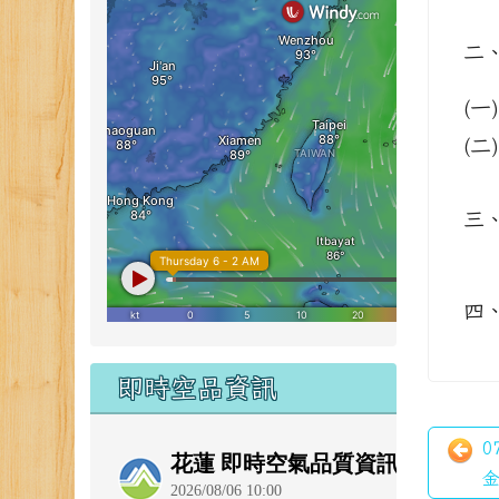
二
(一)
(二)
三
四
即時空品資訊
0
金