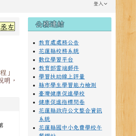
登入
右邊區域內容
公務連結
師指導~
教育處處務公告
花蓮縣校務系統
數位學習平台
教育部雲端郵件
程」
學習扶助線上評量
說明，
縣市學生學習能力檢測
臺灣健康促進學校
健康促進指標問卷
花蓮縣政府公文整合資訊
系統
第
花蓮縣國中小免費學校午