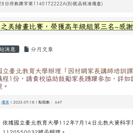
日府教課字第1140172222A(B)號函核准備查)
區域內容
繪畫比賽，榮獲高年級組第三名~感謝丞左老
容區域
站消息
分月文章
國立臺北教育大學辦理「因材網家長講師培訓課
議程1份，請貴校協助鼓勵家長踴躍參加，詳如
照。
-
環保
| 2023-07-18 | 點閱數： 647
依據國立臺北教育大學112年7月14日北教大資科字
、