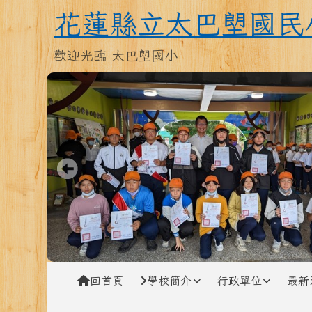
跳至主內容區
花蓮縣立太巴塱國民小學
花蓮縣立太巴塱國民
歡迎光臨 太巴塱國小
導覽列
回首頁
學校簡介
行政單位
最新