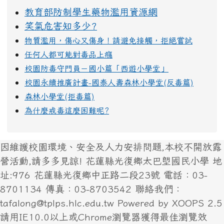
教育部防制學生藥物濫用資源網
笑氣危害知多少?
物質濫用，傷心又傷身！請避免接觸，拒絕嘗試
任何人都可能對毒品上癮
校園防毒守門員－國小篇「西遊小學堂」
校園永續推廣計畫-國泰人壽森林小學堂(反毒篇)
森林小學堂(拒毒篇)
為什麼戒毒這麼困難呢?
因維護校園環境、安全及人力安排問題,本校不開放露
營活動,請多多見諒! 花蓮縣光復鄉太巴塱國民小學 地
址:976 花蓮縣光復鄉中正路二段23號 電話：03-
8701134 傳真：03-8703542 聯絡我們：
tafalong@tplps.hlc.edu.tw Powered by XOOPS 2.5
請用IE10.0以上或Chrome瀏覽器獲得最佳瀏覽效