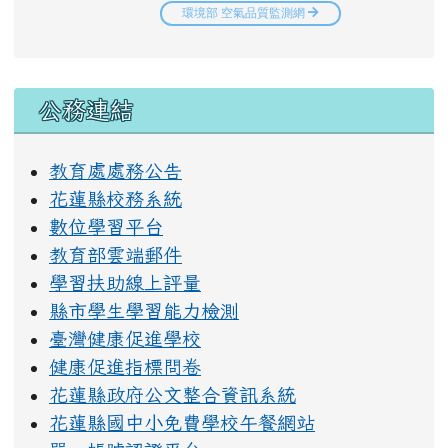
右邊區域內容
公務連結
教育處處務公告
花蓮縣校務系統
數位學習平台
教育部雲端郵件
學習扶助線上評量
縣市學生學習能力檢測
臺灣健康促進學校
健康促進指標問卷
花蓮縣政府公文整合資訊系統
花蓮縣國中小免費學校午餐網站