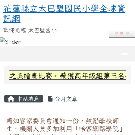
花蓮縣立太巴塱國民小學全球資訊
跳至主內容區
花蓮縣立太巴塱國民小學全球資
訊網
歡迎光臨 太巴塱國小
導覽列
頁尾區域
上中區域內容
之美繪畫比賽，榮獲高年級組第三名~感謝丞
主內容區域
本站消息
分月文章
轉知客家委員會通知一份，鼓勵學校師
生、機關人員多加利用「哈客網路學院」