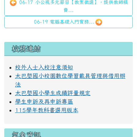
06-17 小公視多元節目【教案徵選】，提供教師稿
費...
06-19 電腦基礎入門實務...
左邊區域內容
校務連結
校外人士入校注意須知
太巴塱國小校園數位學習載具管理與借用辦
法
太巴塱國小學生成績評量規定
學生申訴及再申訴專區
115學年教科書選用版本
氣象資訊