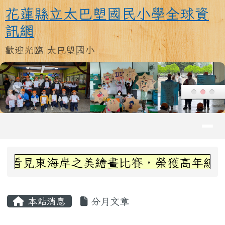
花蓮縣立太巴塱國民小學全球資訊
跳至主內容區
花蓮縣立太巴塱國民小學全球資
訊網
歡迎光臨 太巴塱國小
導覽列
頁尾區域
上中區域內容
看見東海岸之美繪畫比賽，榮獲高年級組第三
主內容區域
本站消息
分月文章