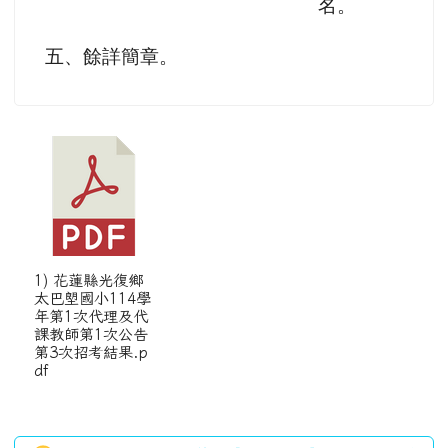
名。
五、餘詳簡章。
1) 花蓮縣光復鄉
太巴塱國小114學
年第1次代理及代
課教師第1次公告
第3次招考結果.p
df