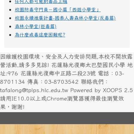
任何人都可能對毒品上癮
校園防毒守門員－國小篇「西遊小學堂」
校園永續推廣計畫-國泰人壽森林小學堂(反毒篇)
森林小學堂(拒毒篇)
為什麼戒毒這麼困難呢?
因維護校園環境、安全及人力安排問題,本校不開放露
營活動,請多多見諒! 花蓮縣光復鄉太巴塱國民小學 地
址:976 花蓮縣光復鄉中正路二段23號 電話：03-
8701134 傳真：03-8703542 聯絡我們：
tafalong@tplps.hlc.edu.tw Powered by XOOPS 2.5
請用IE10.0以上或Chrome瀏覽器獲得最佳瀏覽效
果，謝謝!