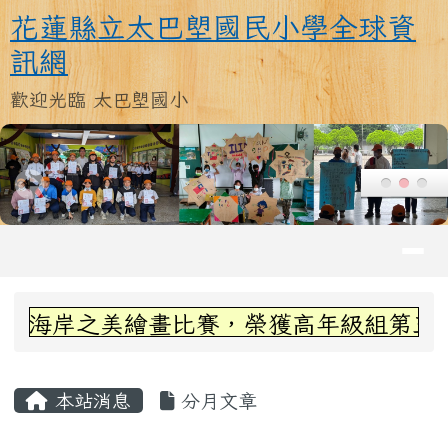
花蓮縣立太巴塱國民小學全球資訊
跳至主內容區
花蓮縣立太巴塱國民小學全球資
訊網
歡迎光臨 太巴塱國小
導覽列
頁尾區域
上中區域內容
繪畫比賽，榮獲高年級組第三名~感謝丞左
主內容區域
本站消息
分月文章