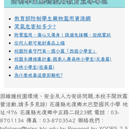
防制學生藥物濫用教育宣導專區
教育部防制學生藥物濫用資源網
笑氣危害知多少?
物質濫用，傷心又傷身！請避免接觸，拒絕嘗試
任何人都可能對毒品上癮
校園防毒守門員－國小篇「西遊小學堂」
校園永續推廣計畫-國泰人壽森林小學堂(反毒篇)
森林小學堂(拒毒篇)
為什麼戒毒這麼困難呢?
因維護校園環境、安全及人力安排問題,本校不開放露
營活動,請多多見諒! 花蓮縣光復鄉太巴塱國民小學 地
址:976 花蓮縣光復鄉中正路二段23號 電話：03-
8701134 傳真：03-8703542 聯絡我們：