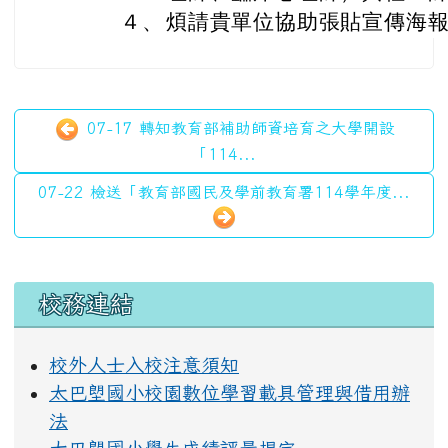
４、
煩請貴單位協助張貼宣傳海
07-17 轉知教育部補助師資培育之大學開設
「114...
07-22 檢送「教育部國民及學前教育署114學年度...
左邊區域內容
校務連結
校外人士入校注意須知
太巴塱國小校園數位學習載具管理與借用辦
法