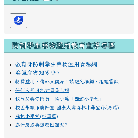
防制學生藥物濫用教育宣導專區
教育部防制學生藥物濫用資源網
笑氣危害知多少?
物質濫用，傷心又傷身！請避免接觸，拒絕嘗試
任何人都可能對毒品上癮
校園防毒守門員－國小篇「西遊小學堂」
校園永續推廣計畫-國泰人壽森林小學堂(反毒篇)
森林小學堂(拒毒篇)
為什麼戒毒這麼困難呢?