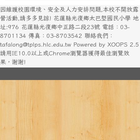
因維護校園環境、安全及人力安排問題,本校不開放露
營活動,請多多見諒! 花蓮縣光復鄉太巴塱國民小學 地
址:976 花蓮縣光復鄉中正路二段23號 電話：03-
8701134 傳真：03-8703542 聯絡我們：
tafalong@tplps.hlc.edu.tw Powered by XOOPS 2.5
請用IE10.0以上或Chrome瀏覽器獲得最佳瀏覽效
果，謝謝!