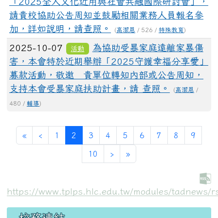
「2025全人文化近用與社會共融國際研討會」，
請貴校協助公告周知並鼓勵相關業務人員報名參
加，詳如說明，請查照。
(
高潔恩
/ 526 /
特殊教育
)
2025-10-07
為協助受暴家庭遠離家暴傷
活動
害，本會特於近期舉辦「2025守護幸福分享愛」
募款活動，敬邀 貴單位轉知內部或公告周知，
支持本會受暴家庭扶助計畫，請 查照。
(
高潔恩
/
480 /
輔導
)
第一頁
上一頁
(目前頁次)
«
‹
1
2
3
4
5
6
7
8
9
下一頁
最後頁
10
›
»
https://www.tplps.hlc.edu.tw/modules/tadnews/r
左邊區域內容