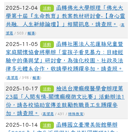
文章列表
2025-12-04
函轉佛光大學辦理「佛光大
活動
學第十屆『生命教育』教案教材研討會-【身心靈
共融．人生新綠論壇】」相關訊息，請查照。
(
高
潔恩
/ 503 /
輔導
)
2025-11-05
函轉社團法人花蓮縣兒童暨
活動
家庭關懷協會將舉辦「當孩子看見暴力：目睹經
驗中的傷與望」研討會，為強化校園、社政及法
律多元體系合作，敬請學校踴躍參加，請查照。
(
高潔恩
/ 398 /
輔導
)
2025-10-17
檢送台灣癲癇醫學會辦理第
活動
23屆「人間有情-關懷癲癇徵文比賽」活動辦法1
份，請各校協助宣傳並鼓勵教職員工生踴躍參
加，請查照。
(
高潔恩
/ 431 /
特殊教育
)
2025-10-14
函轉國立臺灣美術館舉辦
活動