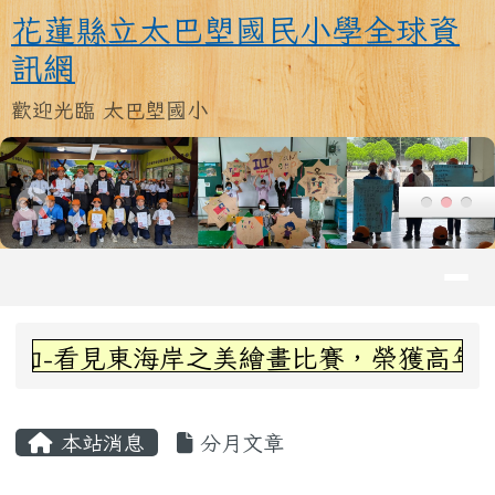
花蓮縣立太巴塱國民小學全球資訊
跳至主內容區
花蓮縣立太巴塱國民小學全球資
訊網
歡迎光臨 太巴塱國小
導覽列
頁尾區域
上中區域內容
-看見東海岸之美繪畫比賽，榮獲高年級組第
主內容區域
本站消息
分月文章