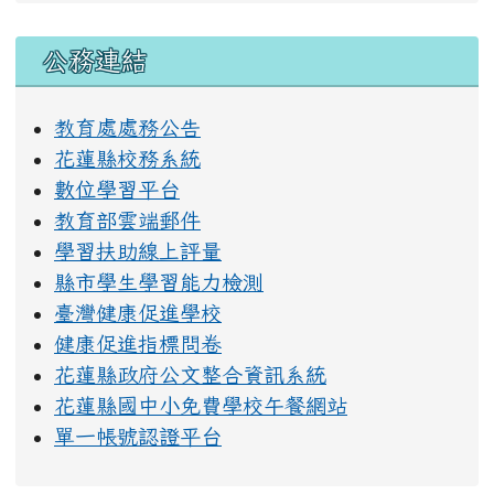
右邊區域內容
公務連結
教育處處務公告
花蓮縣校務系統
數位學習平台
教育部雲端郵件
學習扶助線上評量
縣市學生學習能力檢測
臺灣健康促進學校
健康促進指標問卷
花蓮縣政府公文整合資訊系統
花蓮縣國中小免費學校午餐網站
單一帳號認證平台