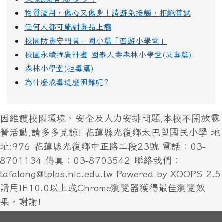
物質濫用，傷心又傷身！請避免接觸，拒絕嘗試
任何人都可能對毒品上癮
校園防毒守門員－國小篇「西遊小學堂」
校園永續推廣計畫-國泰人壽森林小學堂(反毒篇)
森林小學堂(拒毒篇)
為什麼戒毒這麼困難呢?
因維護校園環境、安全及人力安排問題,本校不開放露
營活動,請多多見諒! 花蓮縣光復鄉太巴塱國民小學 地
址:976 花蓮縣光復鄉中正路二段23號 電話：03-
8701134 傳真：03-8703542 聯絡我們：
tafalong@tplps.hlc.edu.tw Powered by XOOPS 2.5
請用IE10.0以上或Chrome瀏覽器獲得最佳瀏覽效
果，謝謝!