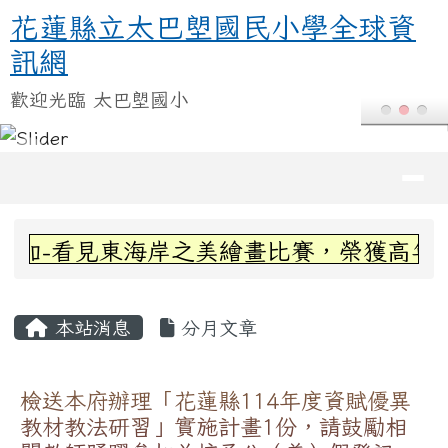
花蓮縣立太巴塱國民小學全球資訊
跳至主內容區
花蓮縣立太巴塱國民小學全球資
訊網
歡迎光臨 太巴塱國小
導覽列
頁尾區域
上中區域內容
-看見東海岸之美繪畫比賽，榮獲高年級組
主內容區域
本站消息
分月文章
檢送本府辦理「花蓮縣114年度資賦優異
教材教法研習」實施計畫1份，請鼓勵相