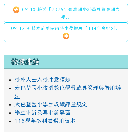
09-10 檢送「2026年臺灣國際科學展覽會國內
學...
09-12 有關本府委請南平中學辦理「114年度性別...
左邊區域內容
校務連結
校外人士入校注意須知
太巴塱國小校園數位學習載具管理與借用辦
法
太巴塱國小學生成績評量規定
學生申訴及再申訴專區
115學年教科書選用版本