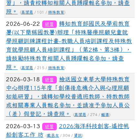
習」，請貴校轉知相關人員踴躍報名參加，請查
照。
(
高潔恩
/ 101 /
特殊教育
)
2026-06-22
轉知教育部國民及學前教育
研習
署(以下簡稱國教署)辦理「特殊醫療照顧兒童就
學照顧訓練課程計畫-教職人員培訓課程及特殊教
育就學照顧人員培訓課程」（第2梯、第3梯），
請鼓勵特殊教育相關人員踴躍報名參加，請查
照。
(
高潔恩
/ 215 /
特殊教育
)
2026-03-18
檢送國立東華大學特殊教育
研習
中心辦理115年度「創傷後危機介入與心理照顧
知能研習」，請轉知學校普通班教師、特教教師
或相關專業人員報名參加，並請准予參加人員公
（差）假登記，請查照。
(
高潔恩
/ 274 /
輔導
)
2026-03-13
2026海洋科技創客-遙控帆
研習
船創客工作 坊
(
戴丞左
/ 304 /
資訊
)