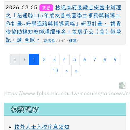
2026-03-05
檢送本府委請吉安國中辦理
研習
之「花蓮縣115年度友善校園學生事務與輔導工
作計畫~升學進路與輔導策略」研習計畫， 請貴
校協助轉知教師踴躍報名，並惠予公（差）假登
記，請 查照。
(
高潔恩
/ 344 /
輔導
)
(目前頁次)
«
‹
1
2
3
4
5
6
7
8
9
下一頁
最後頁
10
›
»
https://www.tplps.hlc.edu.tw/modules/tadnews/r
左邊區域內容
校務連結
校外人士入校注意須知