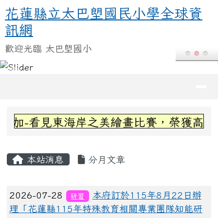
花蓮縣立太巴塱國民小學全球資訊
跳至主內容區
花蓮縣立太巴塱國民小學全球資
訊網
歡迎光臨 太巴塱國小
導覽列
頁尾區域
上中區域內容
參加-看見東海岸之美繪畫比賽，榮獲高年
主內容區域
本站消息
分月文章
文章列表
2026-07-28
本府訂於115年8月22日辦
研習
理「花蓮縣115年特殊教育相關專業團隊知能研