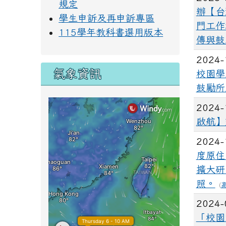
規定
辦【台
學生申訴及再申訴專區
門工作
115學年教科書選用版本
傳與鼓
2024-
氣象資訊
校園學
鼓勵所
2024-
啟航】
2024-
度原住
擴大研
照。
(
2024-
「校園