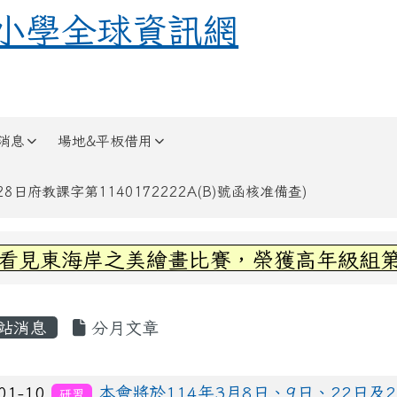
全球資訊網
小學全球資訊網
消息
場地&平板借用
日府教課字第1140172222A(B)號函核准備查)
區域內容
見東海岸之美繪畫比賽，榮獲高年級組第三
容區域
站消息
分月文章
列表
01-10
本會將於114年3月8日、9日、22日及
研習