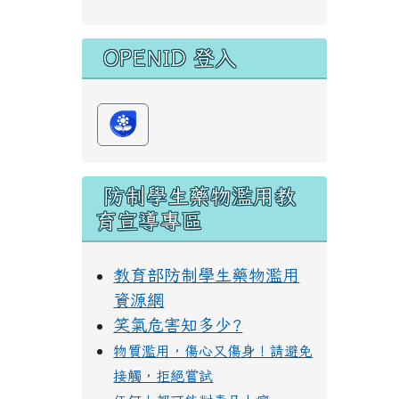
OPENID 登入
防制學生藥物濫用教
育宣導專區
教育部防制學生藥物濫用
資源網
笑氣危害知多少?
物質濫用，傷心又傷身！請避免
接觸，拒絕嘗試