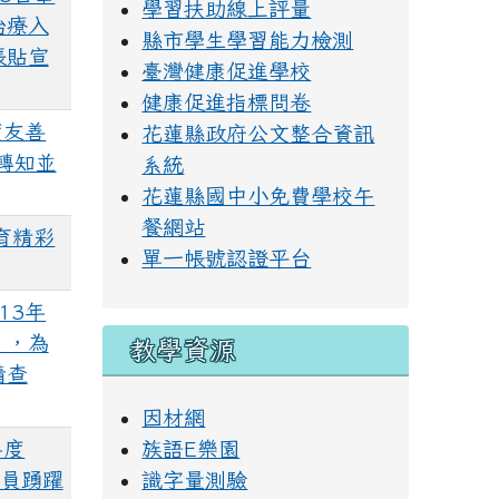
學習扶助線上評量
治療入
縣市學生學習能力檢測
張貼宣
臺灣健康促進學校
健康促進指標問卷
度友善
花蓮縣政府公文整合資訊
轉知並
系統
花蓮縣國中小免費學校午
餐網站
育精彩
單一帳號認證平台
13年
」，為
教學資源
請查
因材網
年度
族語E樂園
識字量測驗
人員踴躍