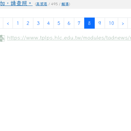
加，請查照。
(
高潔恩
/ 495 /
輔導
)
第一頁
上一頁
(目前頁次)
下
‹
1
2
3
4
5
6
7
8
9
10
›
https://www.tplps.hlc.edu.tw/modules/tadnews/