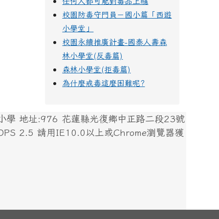
任何人都可能對毒品上癮
校園防毒守門員－國小篇「西遊
小學堂」
校園永續推廣計畫-國泰人壽森
林小學堂(反毒篇)
森林小學堂(拒毒篇)
為什麼戒毒這麼困難呢?
 地址:976 花蓮縣光復鄉中正路二段23號
 XOOPS 2.5 請用IE10.0以上或Chrome瀏覽器獲