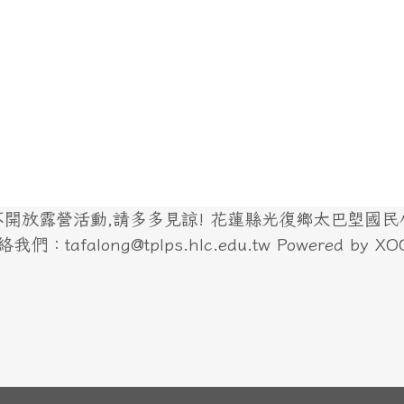
放露營活動,請多多見諒! 花蓮縣光復鄉太巴塱國民小學
們：tafalong@tplps.hlc.edu.tw Powered by