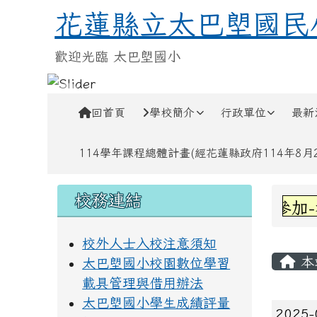
跳至主內容區
花蓮縣立太巴塱國民小學
花蓮縣立太巴塱國民
歡迎光臨 太巴塱國小
導覽列
回首頁
學校簡介
行政單位
最新
114學年課程總體計畫(經花蓮縣政府114年8月28
頁尾區域
左邊區域內容
上中
校務連結
賀!六甲林凱萱參加-看
校外人士入校注意須知
主內
本
太巴塱國小校園數位學習
載具管理與借用辦法
太巴塱國小學生成績評量
文章
2025-