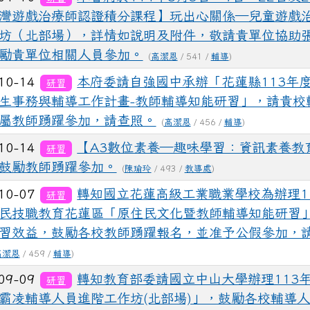
灣遊戲治療師認證積分課程】玩出心關係—兒童遊戲
坊（北部場），詳情如說明及附件，敬請貴單位協助
勵貴單位相關人員參加。
(
高潔恩
/ 541 /
輔導
)
10-14
本府委請自強國中承辦「花蓮縣113年
研習
生事務與輔導工作計畫-教師輔導知能研習」，請貴校
屬教師踴躍參加，請查照。
(
高潔恩
/ 456 /
輔導
)
10-14
【A3數位素養—趣味學習：資訊素養教
研習
鼓勵教師踴躍參加。
(
陳瑜玲
/ 493 /
教導處
)
10-07
轉知國立花蓮高級工業職業學校為辦理1
研習
民技職教育花蓮區「原住民文化暨教師輔導知能研習
習效益，鼓勵各校教師踴躍報名，並准予公假參加，
高潔恩
/ 459 /
輔導
)
09-09
轉知教育部委請國立中山大學辦理113
研習
霸凌輔導人員進階工作坊(北部場)」，鼓勵各校輔導