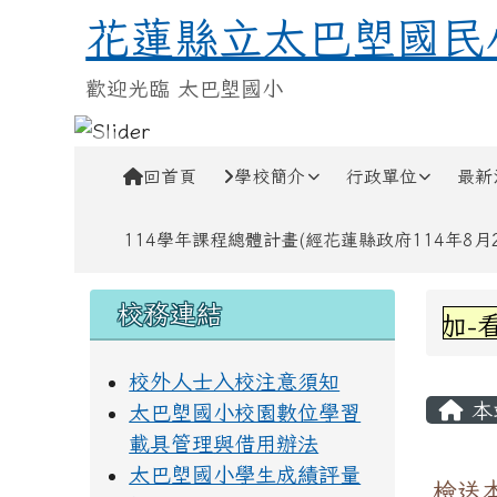
跳至主內容區
花蓮縣立太巴塱國民小學
花蓮縣立太巴塱國民
歡迎光臨 太巴塱國小
導覽列
回首頁
學校簡介
行政單位
最新
114學年課程總體計畫(經花蓮縣政府114年8月28
頁尾區域
左邊區域內容
上中
校務連結
賀!六甲林凱萱參加-看
校外人士入校注意須知
主內
本
太巴塱國小校園數位學習
載具管理與借用辦法
太巴塱國小學生成績評量
檢送