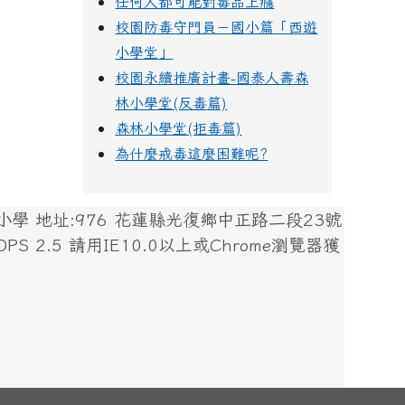
任何人都可能對毒品上癮
校園防毒守門員－國小篇「西遊
小學堂」
校園永續推廣計畫-國泰人壽森
林小學堂(反毒篇)
森林小學堂(拒毒篇)
為什麼戒毒這麼困難呢?
 地址:976 花蓮縣光復鄉中正路二段23號
 XOOPS 2.5 請用IE10.0以上或Chrome瀏覽器獲