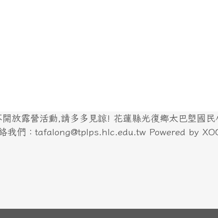
放露營活動,請多多見諒! 花蓮縣光復鄉太巴塱國民小學
們：tafalong@tplps.hlc.edu.tw Powered by