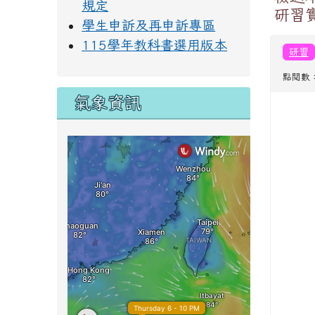
規定
研習
學生申訴及再申訴專區
115學年教科書選用版本
研習
點閱數：
氣象資訊