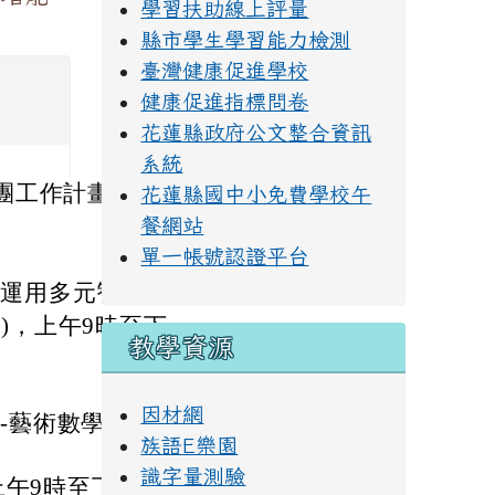
學習扶助線上評量
縣市學生學習能力檢測
臺灣健康促進學校
健康促進指標問卷
花蓮縣政府公文整合資訊
系統
團工作計畫辦理。
花蓮縣國中小免費學校午
餐網站
單一帳號認證平台
活運用多元智能。
日)，上午9時至下
教學資源
因材網
-藝術數學在課程
族語E樂園
識字量測驗
上午9時至下午4