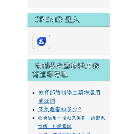
OPENID 登入
防制學生藥物濫用教
育宣導專區
教育部防制學生藥物濫用
資源網
笑氣危害知多少?
物質濫用，傷心又傷身！請避免
接觸，拒絕嘗試