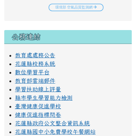
右邊區域內容
公務連結
教育處處務公告
花蓮縣校務系統
數位學習平台
教育部雲端郵件
學習扶助線上評量
縣市學生學習能力檢測
臺灣健康促進學校
健康促進指標問卷
花蓮縣政府公文整合資訊系統
花蓮縣國中小免費學校午餐網站