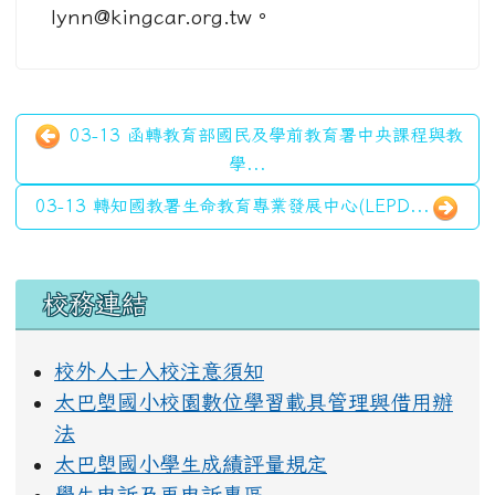
lynn@kingcar.org.tw。
03-13 函轉教育部國民及學前教育署中央課程與教
學...
03-13 轉知國教署生命教育專業發展中心(LEPD...
左邊區域內容
校務連結
校外人士入校注意須知
太巴塱國小校園數位學習載具管理與借用辦
法
太巴塱國小學生成績評量規定
學生申訴及再申訴專區