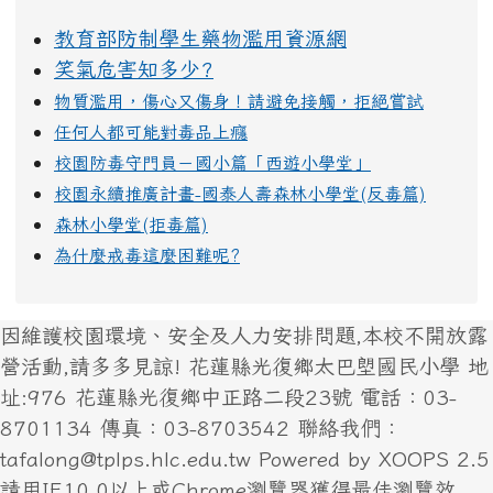
教育部防制學生藥物濫用資源網
笑氣危害知多少?
物質濫用，傷心又傷身！請避免接觸，拒絕嘗試
任何人都可能對毒品上癮
校園防毒守門員－國小篇「西遊小學堂」
校園永續推廣計畫-國泰人壽森林小學堂(反毒篇)
森林小學堂(拒毒篇)
為什麼戒毒這麼困難呢?
因維護校園環境、安全及人力安排問題,本校不開放露
營活動,請多多見諒! 花蓮縣光復鄉太巴塱國民小學 地
址:976 花蓮縣光復鄉中正路二段23號 電話：03-
8701134 傳真：03-8703542 聯絡我們：
tafalong@tplps.hlc.edu.tw Powered by XOOPS 2.5
請用IE10.0以上或Chrome瀏覽器獲得最佳瀏覽效