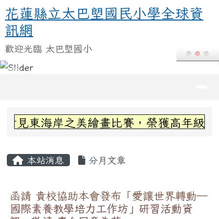
花蓮縣立太巴塱國民小學全球資訊
跳至主內容區
花蓮縣立太巴塱國民小學全球資
訊網
歡迎光臨 太巴塱國小
導覽列
頁尾區域
上中區域內容
看見東海岸之美繪畫比賽，榮獲高年級組第
主內容區域
本站消息
分月文章
函請 貴校協助本會發布「愛讓世界轉動—
國際素養教學培力工作坊」研習活動資