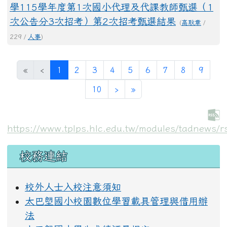
學115學年度第1次國小代理及代課教師甄選（1
次公告分3次招考）第2次招考甄選結果
(
高耿章
/
229 /
人事
)
(目前頁次)
«
‹
1
2
3
4
5
6
7
8
9
下一頁
最後頁
10
›
»
https://www.tplps.hlc.edu.tw/modules/tadnews/r
左邊區域內容
校務連結
校外人士入校注意須知
太巴塱國小校園數位學習載具管理與借用辦
法