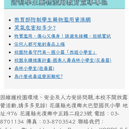
防制學生藥物濫用教育宣導專區
教育部防制學生藥物濫用資源網
笑氣危害知多少?
物質濫用，傷心又傷身！請避免接觸，拒絕嘗試
任何人都可能對毒品上癮
校園防毒守門員－國小篇「西遊小學堂」
校園永續推廣計畫-國泰人壽森林小學堂(反毒篇)
森林小學堂(拒毒篇)
為什麼戒毒這麼困難呢?
因維護校園環境、安全及人力安排問題,本校不開放露
營活動,請多多見諒! 花蓮縣光復鄉太巴塱國民小學 地
址:976 花蓮縣光復鄉中正路二段23號 電話：03-
8701134 傳真：03-8703542 聯絡我們：