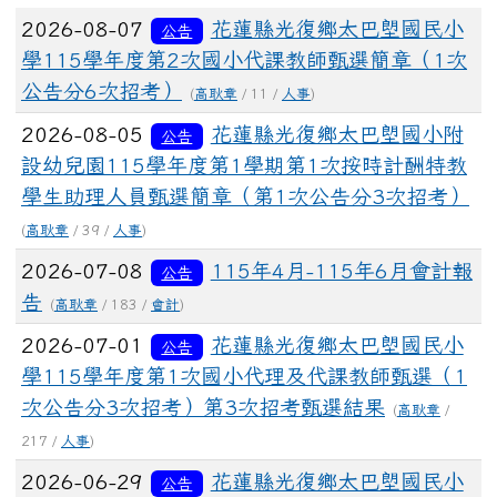
文章列表
2026-08-07
花蓮縣光復鄉太巴塱國民小
公告
學115學年度第2次國小代課教師甄選簡章（1次
公告分6次招考）
(
高耿章
/ 11 /
人事
)
2026-08-05
花蓮縣光復鄉太巴塱國小附
公告
設幼兒園115學年度第1學期第1次按時計酬特教
學生助理人員甄選簡章（第1次公告分3次招考）
(
高耿章
/ 39 /
人事
)
2026-07-08
115年4月-115年6月會計報
公告
告
(
高耿章
/ 183 /
會計
)
2026-07-01
花蓮縣光復鄉太巴塱國民小
公告
學115學年度第1次國小代理及代課教師甄選（1
次公告分3次招考）第3次招考甄選結果
(
高耿章
/
217 /
人事
)
2026-06-29
花蓮縣光復鄉太巴塱國民小
公告