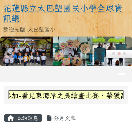
花蓮縣立太巴塱國民小學全球資訊
跳至主內容區
花蓮縣立太巴塱國民小學全球資
訊網
歡迎光臨 太巴塱國小
導覽列
頁尾區域
上中區域內容
參加-看見東海岸之美繪畫比賽，榮獲高年
主內容區域
本站消息
分月文章