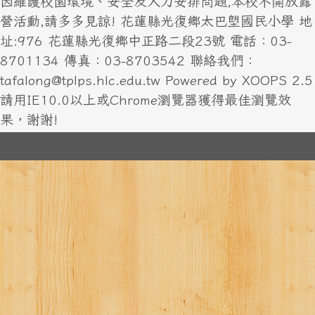
因維護校園環境、安全及人力安排問題,本校不開放露
營活動,請多多見諒! 花蓮縣光復鄉太巴塱國民小學 地
址:976 花蓮縣光復鄉中正路二段23號 電話：03-
8701134 傳真：03-8703542 聯絡我們：
tafalong@tplps.hlc.edu.tw Powered by XOOPS 2.5
請用IE10.0以上或Chrome瀏覽器獲得最佳瀏覽效
果，謝謝!