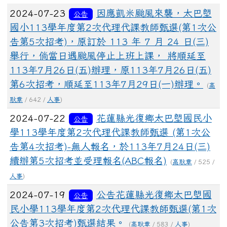
文章列表
2024-07-23
因應凱米颱風來襲，太巴塱
公告
國小113學年度第2次代理代課教師甄選(第1次公
告第5次招考)，原訂於 113 年 7 月 24 日(三)
舉行，倘當日遇颱風停止上班上課， 將順延至
113年7月26日(五)辦理，原113年7月26日(五)
第6次招考，順延至113年7月29日(一)辦理。
(
高
耿章
/ 642 /
人事
)
2024-07-22
花蓮縣光復鄉太巴塱國民小
公告
學113學年度第2次代理代課教師甄選 (第1次公
告第4次招考)-無人報名，於113年7月24日(三)
續辦第5次招考並受理報名(ABC報名)
(
高耿章
/ 525 /
人事
)
2024-07-19
公告花蓮縣光復鄉太巴塱國
公告
民小學113學年度第2次代理代課教師甄選(第1次
公告第3次招考)甄選結果。
(
高耿章
/ 583 /
人事
)