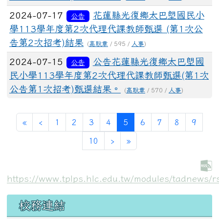
2024-07-17
花蓮縣光復鄉太巴塱國民小
公告
學113學年度第2次代理代課教師甄選 (第1次公
告第2次招考)結果
(
高耿章
/ 595 /
人事
)
2024-07-15
公告花蓮縣光復鄉太巴塱國
公告
民小學113學年度第2次代理代課教師甄選(第1次
公告第1次招考)甄選結果。
(
高耿章
/ 570 /
人事
)
第一頁
上一頁
(目前頁次)
«
‹
1
2
3
4
5
6
7
8
9
下一頁
最後頁
10
›
»
https://www.tplps.hlc.edu.tw/modules/tadnews/r
左邊區域內容
校務連結