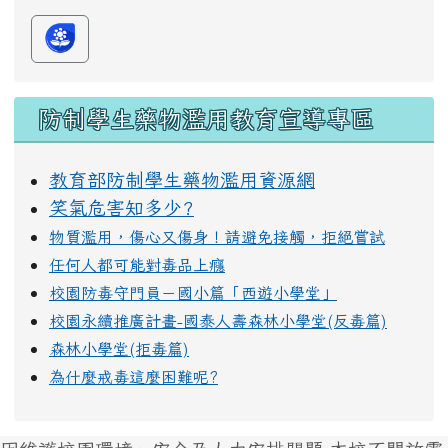
防制學生藥物濫用教育宣導專區
教育部防制學生藥物濫用資源網
笑氣危害知多少?
物質濫用，傷心又傷身！請避免接觸，拒絕嘗試
任何人都可能對毒品上癮
校園防毒守門員－國小篇「西遊小學堂」
校園永續推廣計畫-國泰人壽森林小學堂(反毒篇)
森林小學堂(拒毒篇)
為什麼戒毒這麼困難呢?