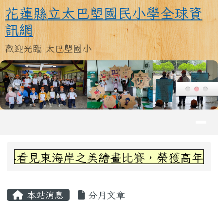
花蓮縣立太巴塱國民小學全球資訊
跳至主內容區
花蓮縣立太巴塱國民小學全球資
訊網
歡迎光臨 太巴塱國小
導覽列
頁尾區域
上中區域內容
看見東海岸之美繪畫比賽，榮獲高年級組第
主內容區域
本站消息
分月文章